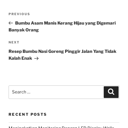
Post
Previous
PREVIOUS
navigation
Post
Bumbu Asam Manis Kerang Hijau yang Digemari
Banyak Orang
Next
NEXT
Post
Resep Bumbu Nasi Goreng Pinggir Jalan Yang Tidak
Kalah Enak
Search
Search
for:
RECENT POSTS