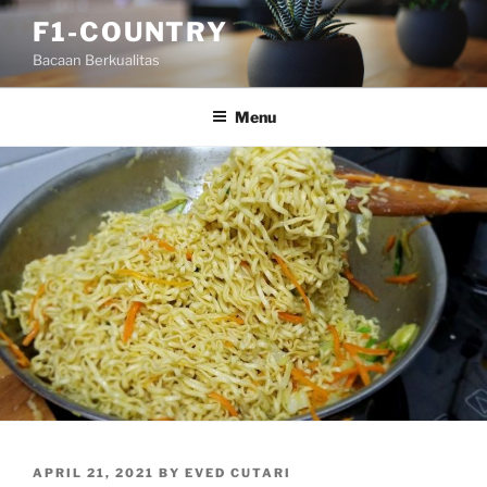
Skip
F1-COUNTRY
to
Bacaan Berkualitas
content
Menu
POSTED
APRIL 21, 2021
BY
EVED CUTARI