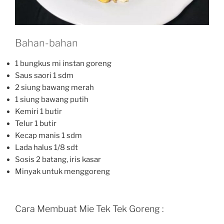
Bahan-bahan
1 bungkus
mi instan goreng
Saus saori 1 sdm
2 siung
bawang merah
1 siung
bawang putih
Kemiri 1 butir
Telur 1 butir
Kecap manis 1 sdm
Lada halus 1/8 sdt
Sosis 2 batang, iris kasar
Minyak untuk menggoreng
Cara Membuat Mie Tek Tek Goreng :