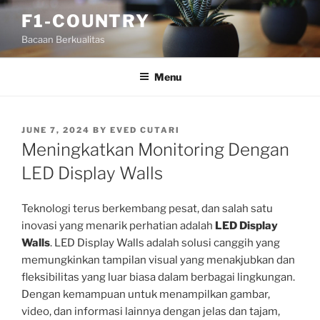
Skip
F1-COUNTRY
to
Bacaan Berkualitas
content
Menu
POSTED
JUNE 7, 2024
BY
EVED CUTARI
ON
Meningkatkan Monitoring Dengan
LED Display Walls
Teknologi terus berkembang pesat, dan salah satu
inovasi yang menarik perhatian adalah
LED Display
Walls
. LED Display Walls adalah solusi canggih yang
memungkinkan tampilan visual yang menakjubkan dan
fleksibilitas yang luar biasa dalam berbagai lingkungan.
Dengan kemampuan untuk menampilkan gambar,
video, dan informasi lainnya dengan jelas dan tajam,