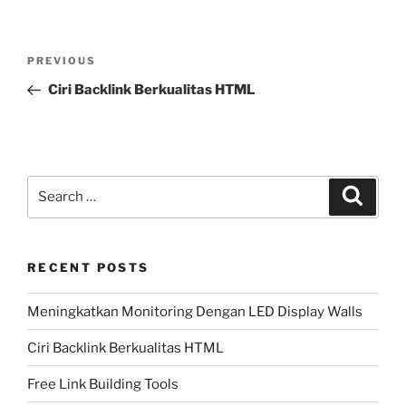
Post
Previous
PREVIOUS
navigation
Post
Ciri Backlink Berkualitas HTML
Search
Search
for:
RECENT POSTS
Meningkatkan Monitoring Dengan LED Display Walls
Ciri Backlink Berkualitas HTML
Free Link Building Tools