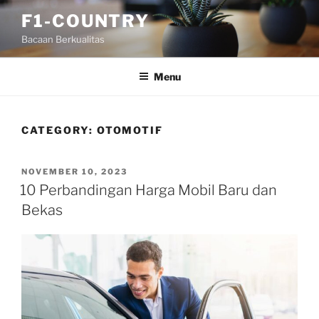
Skip
F1-COUNTRY
to
Bacaan Berkualitas
content
Menu
CATEGORY:
OTOMOTIF
POSTED
NOVEMBER 10, 2023
ON
10 Perbandingan Harga Mobil Baru dan
Bekas