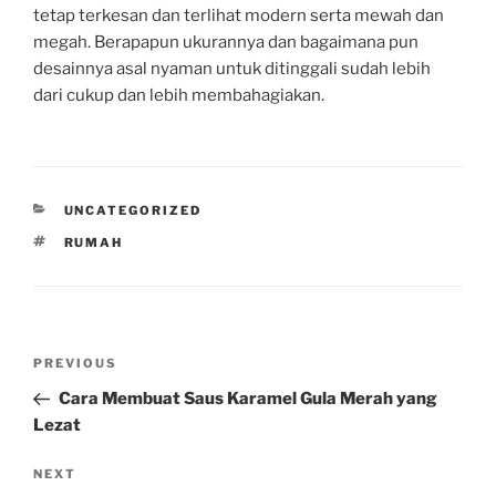
tetap terkesan dan terlihat modern serta mewah dan
megah. Berapapun ukurannya dan bagaimana pun
desainnya asal nyaman untuk ditinggali sudah lebih
dari cukup dan lebih membahagiakan.
CATEGORIES
UNCATEGORIZED
TAGS
RUMAH
Post
Previous
PREVIOUS
navigation
Post
Cara Membuat Saus Karamel Gula Merah yang
Lezat
Next
NEXT