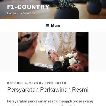
Skip
F1-COUNTRY
to
Bacaan Berkualitas
content
Menu
POSTED
OCTOBER 4, 2023
BY
EVED CUTARI
ON
Persyaratan Perkawinan Resmi
Persyaratan perkawinan resmi menjadi proses yang