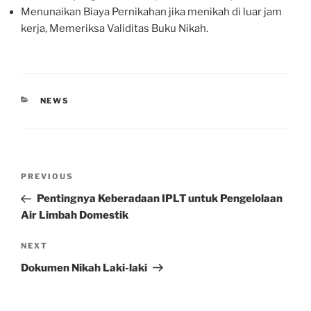
Menunaikan Biaya Pernikahan jika menikah di luar jam
kerja, Memeriksa Validitas Buku Nikah.
CATEGORIES
NEWS
Post
Previous
PREVIOUS
navigation
Post
Pentingnya Keberadaan IPLT untuk Pengelolaan
Air Limbah Domestik
Next
NEXT
Post
Dokumen Nikah Laki-laki