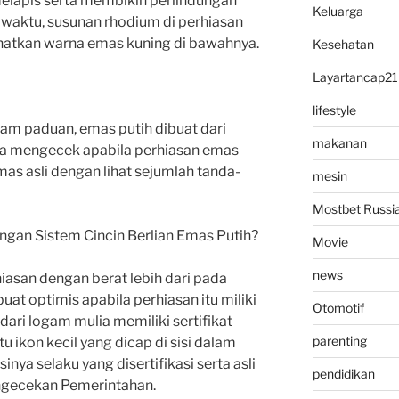
elapis serta membikin perlindungan
Keluarga
 waktu, susunan rhodium di perhiasan
lihatkan warna emas kuning di bawahnya.
Kesehatan
Layartancap21
lifestyle
gam paduan, emas putih dibuat dari
makanan
isa mengecek apabila perhiasan emas
as asli dengan lihat sejumlah tanda-
mesin
Mostbet Russi
gan Sistem Cincin Berlian Emas Putih?
Movie
news
iasan dengan berat lebih dari pada
uat optimis apabila perhiasan itu miliki
Otomotif
ari logam mulia memiliki sertifikat
parenting
u ikon kecil yang dicap di sisi dalam
nya selaku yang disertifikasi serta asli
pendidikan
engecekan Pemerintahan.