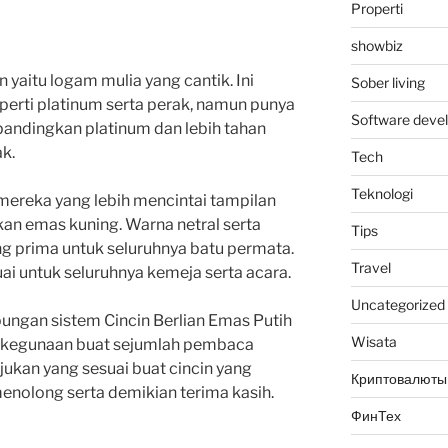
Properti
showbiz
 yaitu logam mulia yang cantik. Ini
Sober living
perti platinum serta perak, namun punya
Software deve
bandingkan platinum dan lebih tahan
k.
Tech
Teknologi
k mereka yang lebih mencintai tampilan
an emas kuning. Warna netral serta
Tips
ng prima untuk seluruhnya batu permata.
Travel
uai untuk seluruhnya kemeja serta acara.
Uncategorized
bungan sistem Cincin Berlian Emas Putih
Wisata
egunaan buat sejumlah pembaca
jukan yang sesuai buat cincin yang
Криптовалюты
olong serta demikian terima kasih.
ФинТех