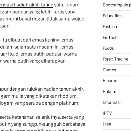
ndasi hadiah akhir tahun
yaitu logam
Bootcamp de 
logam paduan yang lebih keras yang
Education
s murni bakal ringan tidak sama wujud
asan.
Fashion
FinTech
n itu dibuat dari emas kuning, emas
dalam salah satu macam ini, emas
Foods
luar itu, di emas putih, paduan warna
Forex Trading
warna putih yang diharapkan.
Games
Hiburan
ur dengan rujukan hadiah tahun akhir,
Hukum
logam mulia yang dikatakan rhodium.
Informasi
 logam yang serupa dengan platinum.
IPTV
erta ketahanan selanjutnya, serta yang
putih yang sungguh-sungguh bercahaya
Jasa