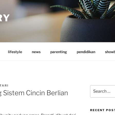
RY
lifestyle
news
parenting
pendidikan
showb
TARI
Search
 Sistem Cincin Berlian
for:
RECENT POS