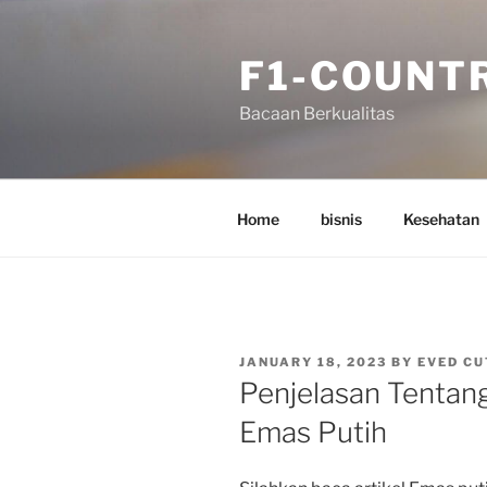
Skip
to
F1-COUNT
content
Bacaan Berkualitas
Home
bisnis
Kesehatan
POSTED
JANUARY 18, 2023
BY
EVED CU
ON
Penjelasan Tentang
Emas Putih