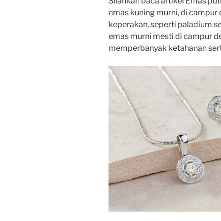
Silahkan baca artikel Emas puti
emas kuning murni, di campur
keperakan, seperti paladium s
emas murni mesti di campur de
memperbanyak ketahanan serta