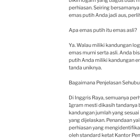
bikin logam yang bagus buat m
perhiasan. Seiring bersamanya
emas putih Anda jadi aus, per
Apa emas putih itu emas asli?
Ya. Walau miliki kandungan lo
emas murni serta asli. Anda b
putih Anda miliki kandungan em
tanda uniknya.
Bagaimana Penjelasan Sehubun
Di Inggris Raya, semuanya perh
1gram mesti dikasih tandanya b
kandungan jumlah yang sesuai d
yang dijelaskan. Penandaan yait
perhiasan yang mengidentifikasi
oleh standard ketat Kantor P