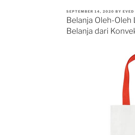
POSTED
SEPTEMBER 14, 2020
BY
EVED
ON
Belanja Oleh-Oleh 
Belanja dari Konve