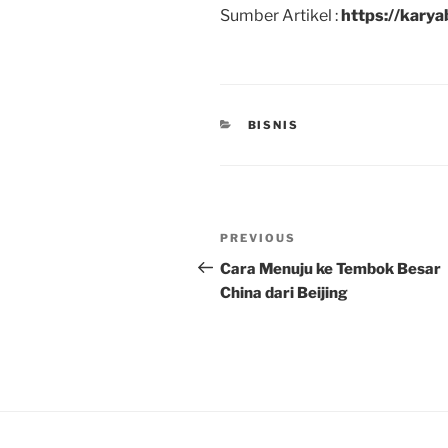
Sumber Artikel :
https://kary
CATEGORIES
BISNIS
Post
Previous
PREVIOUS
navigation
Post
Cara Menuju ke Tembok Besar
China dari Beijing