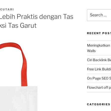
 CUTARI
Search
Lebih Praktis dengan Tas
for:
ksi Tas Garut
RECENT POS
Meningkatkan 
Walls
Ciri Backlink 
Free Link Build
On Page SEO S
Flowchart off 
CATEGORIES