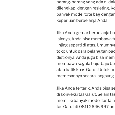
barang-barang yang ada di dala
dilengkapi dengan resleting. K
banyak model tote bag dengan r
keperluan berbelanja Anda.
Jika Anda gemar berbelanja baj
lainnya, Anda bisa membawa ta
jinjing seperti di atas. Umumn
toko untuk para pelanggan pad
distronya. Anda juga bisa mem
membawa segala baju-baju bel
atau batik khas Garut. Untuk p
memesannya secara langsung di
Jika Anda tertarik, Anda bisa
di konveksi tas Garut. Selain ta
memiliki banyak model tas lai
tas Garut di 0811 2646 997 unt