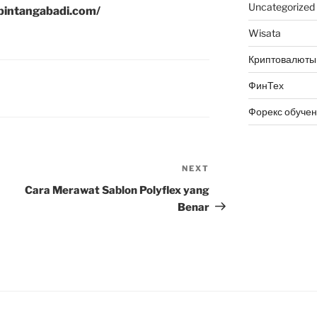
Uncategorized
abintangabadi.com/
Wisata
Криптовалюты
ФинТех
Форекс обуче
NEXT
Next
Post
Cara Merawat Sablon Polyflex yang
Benar