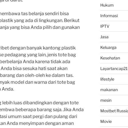
Hukum
membawa tas belanja sendiri bisa
Informasi
astik yang ada di lingkungan. Berikut
IPTV
anja yang bisa Anda pilih dan gunakan
Jasa
Keluarga
ribet dengan banyak kantong plastik
ke pedagang yang lain, jenis tote bag
Kesehatan
n berbelanja Anda karena tidak ada
. Anda bisa sesuka hati saat akan
Layartancap21
rang dan oleh-oleh ke dalam tas.
lifestyle
anyak model dan warna dari tote bag
a Anda.
makanan
mesin
ng lebih luas dibandingkan dengan tote
embwa beberapa barang saja. Jika Anda
Mostbet Russi
si umum saat pergi dan pulang dari
Movie
inkan Anda menyimpan dengan aman