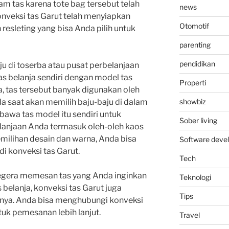
m tas karena tote bag tersebut telah
news
onveksi tas Garut telah menyiapkan
Otomotif
esleting yang bisa Anda pilih untuk
parenting
pendidikan
u di toserba atau pusat perbelanjaan
s belanja sendiri dengan model tas
Properti
ya, tas tersebut banyak digunakan oleh
a saat akan memilih baju-baju di dalam
showbiz
bawa tas model itu sendiri untuk
Sober living
anjaan Anda termasuk oleh-oleh kaos
emilihan desain dan warna, Anda bisa
Software deve
 konveksi tas Garut.
Tech
 segera memesan tas yang Anda inginkan
Teknologi
s belanja, konveksi tas Garut juga
Tips
nnya. Anda bisa menghubungi konveksi
uk pemesanan lebih lanjut.
Travel