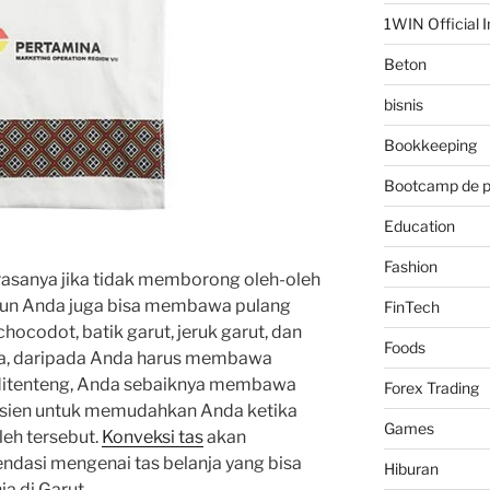
1WIN Official I
Beton
bisnis
Bookkeeping
Bootcamp de 
Education
Fashion
 rasanya jika tidak memborong oleh-oleh
mun Anda juga bisa membawa pulang
FinTech
chocodot, batik garut, jeruk garut, dan
Foods
nya, daripada Anda harus membawa
 ditenteng, Anda sebaiknya membawa
Forex Trading
efisien untuk memudahkan Anda ketika
Games
eh tersebut.
Konveksi tas
akan
asi mengenai tas belanja yang bisa
Hiburan
a di Garut.