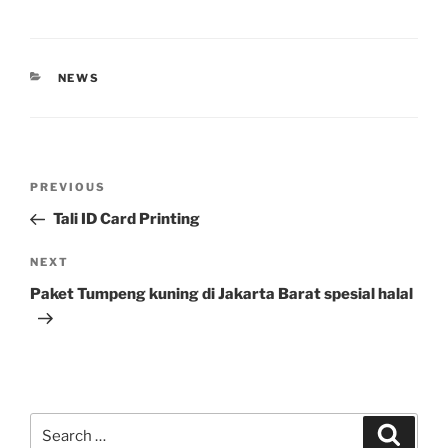
CATEGORIES
NEWS
Post
Previous
PREVIOUS
navigation
Post
Tali ID Card Printing
Next
NEXT
Post
Paket Tumpeng kuning di Jakarta Barat spesial halal
Search
Search
for: