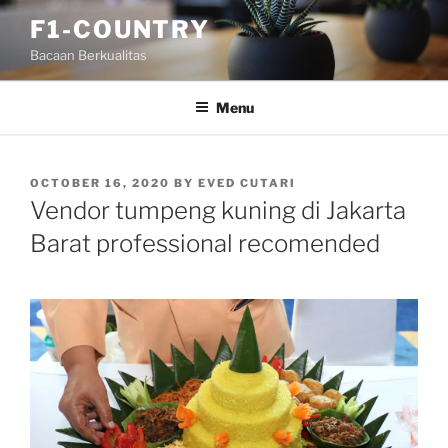
Skip
F1-COUNTRY
to
Bacaan Berkualitas
content
Menu
POSTED
OCTOBER 16, 2020
BY
EVED CUTARI
ON
Vendor tumpeng kuning di Jakarta
Barat professional recomended