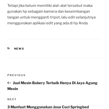
Tetapi jika belum memiliki alat-alat tersebut maka
gunakan hp sebagain kamera dan keseimbangan
tangan untuk mengganti tripot, lalu edit selanjutnya
menggunakan aplikasi edit yang ada di hp Anda.
CATEGORIES
NEWS
Post
Previous
PREVIOUS
navigation
Post
Jual Mesin Bakery Terbaik Hanya Di Jaya Agung
Mesin
Next
NEXT
Post
3 Manfaat Menggunakan Jasa Cuci Springbed