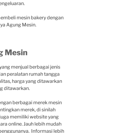
engeluaran.
membeli mesin bakery dengan
Jaya Agung Mesin.
g Mesin
ang menjual berbagai jenis
, dan peralatan rumah tangga
alitas, harga yang ditawarkan
g ditawarkan.
engan berbagai merek mesin
tingkan merek, di sinilah
 juga memiliki website yang
ra online. Jauh lebih mudah
i penggunanya. Informasi lebih