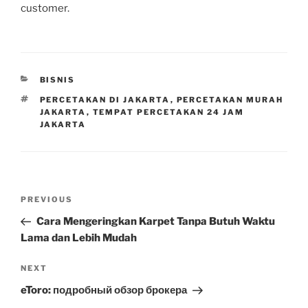
customer.
CATEGORIES
BISNIS
TAGS
PERCETAKAN DI JAKARTA
,
PERCETAKAN MURAH
JAKARTA
,
TEMPAT PERCETAKAN 24 JAM
JAKARTA
Post
Previous
PREVIOUS
navigation
Post
Cara Mengeringkan Karpet Tanpa Butuh Waktu
Lama dan Lebih Mudah
Next
NEXT
Post
eToro: подробный обзор брокера