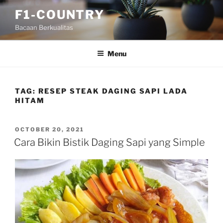
Skip
F1-COUNTRY
to
Bacaan Berkualitas
content
Menu
TAG:
RESEP STEAK DAGING SAPI LADA
HITAM
POSTED
OCTOBER 20, 2021
ON
Cara Bikin Bistik Daging Sapi yang Simple