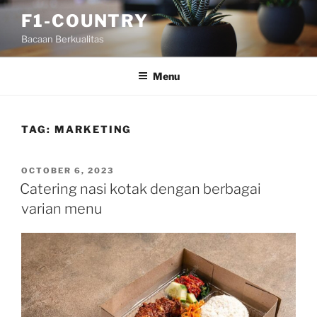
Skip
F1-COUNTRY
to
Bacaan Berkualitas
content
Menu
TAG:
MARKETING
POSTED
OCTOBER 6, 2023
ON
Catering nasi kotak dengan berbagai
varian menu