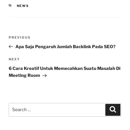
CATEGORIES
NEWS
Post
Previous
PREVIOUS
navigation
Post
Apa Saja Pengaruh Jumlah Backlink Pada SEO?
Next
NEXT
Post
6 Cara Kreatif Untuk Memecahkan Suatu Masalah Di
Meeting Room
Search
Search
for: