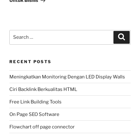
Untuk Bisnis
Search
Search
for:
RECENT POSTS
Meningkatkan Monitoring Dengan LED Display Walls
Ciri Backlink Berkualitas HTML
Free Link Building Tools
On Page SEO Software
Flowchart off page connector