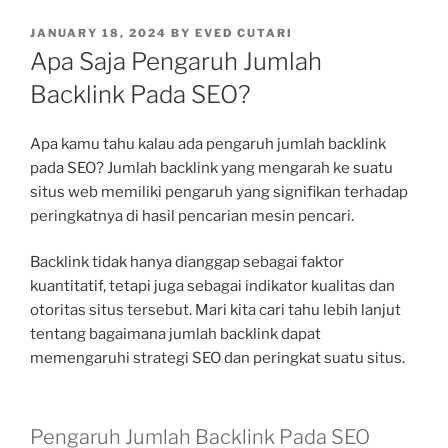
POSTED
JANUARY 18, 2024
BY
EVED CUTARI
ON
Apa Saja Pengaruh Jumlah
Backlink Pada SEO?
Apa kamu tahu kalau ada pengaruh jumlah backlink
pada SEO? Jumlah backlink yang mengarah ke suatu
situs web memiliki pengaruh yang signifikan terhadap
peringkatnya di hasil pencarian mesin pencari.
Backlink tidak hanya dianggap sebagai faktor
kuantitatif, tetapi juga sebagai indikator kualitas dan
otoritas situs tersebut. Mari kita cari tahu lebih lanjut
tentang bagaimana jumlah backlink dapat
memengaruhi strategi SEO dan peringkat suatu situs.
Pengaruh Jumlah Backlink Pada SEO