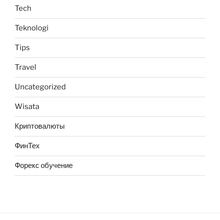
Tech
Teknologi
Tips
Travel
Uncategorized
Wisata
Криптовалюты
ФинТех
Форекс обучение