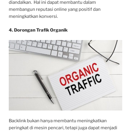
diandalkan. Hal ini dapat membantu dalam
membangun reputasi online yang positif dan
meningkatkan konversi.
4. Dorongan Trafik Organik
Backlink bukan hanya membantu meningkatkan
peringkat di mesin pencari, tetapi juga dapat menjadi