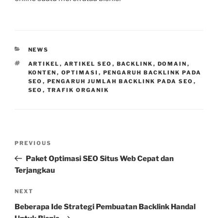
CATEGORIES
NEWS
TAGS
ARTIKEL
,
ARTIKEL SEO
,
BACKLINK
,
DOMAIN
,
KONTEN
,
OPTIMASI
,
PENGARUH BACKLINK PADA
SEO
,
PENGARUH JUMLAH BACKLINK PADA SEO
,
SEO
,
TRAFIK ORGANIK
Post
Previous
PREVIOUS
navigation
Post
Paket Optimasi SEO Situs Web Cepat dan
Terjangkau
Next
NEXT
Post
Beberapa Ide Strategi Pembuatan Backlink Handal