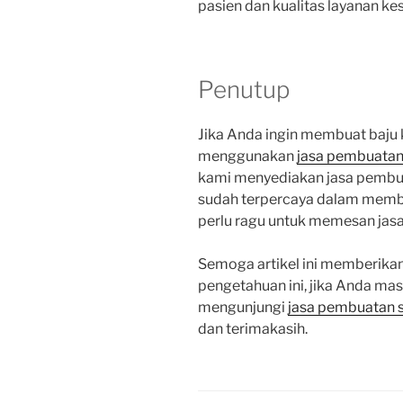
pasien dan kualitas layanan ke
Penutup
Jika Anda ingin membuat baju
menggunakan
jasa pembuatan
kami menyediakan jasa pembua
sudah terpercaya dalam membu
perlu ragu untuk memesan jasa
Semoga artikel ini memberik
pengetahuan ini, jika Anda ma
mengunjungi
jasa pembuatan 
dan terimakasih.