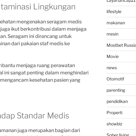
Layartancap21
taminasi Lingkungan
lifestyle
kesehatan mengenakan seragam medis
makanan
juga ikut berkontribusi dalam menjaga
mesin
an. Seragam ini dirancang untuk
an dari pakaian staf medis ke
Mostbet Russi
Movie
mbantu menjaga ruang perawatan
news
Hal ini sangat penting dalam menghindari
Otomotif
t mengancam kesehatan pasien yang
parenting
pendidikan
Properti
adap Standar Medis
showbiz
amanan juga merupakan bagian dari
Sober living