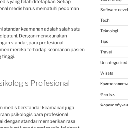
dis yang telah ditetapkan. Setiap
esional medis harus mematuhi pedoman
Software deve
Tech
 standar keamanan adalah salah satu
Teknologi
 dipatuhi. Dengan menggunakan
Tips
gan standar, para profesional
tmen mereka terhadap keamanan pasien
Travel
 tinggi.
Uncategorized
Wisata
sikologis Profesional
Криптовалюты
ФинТех
Форекс обуче
gam medis berstandar keamanan juga
aan psikologis para profesional
ai dengan standar memberikan rasa