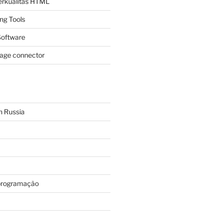
Berkualitas HTML
ing Tools
oftware
page connector
n Russia
programação