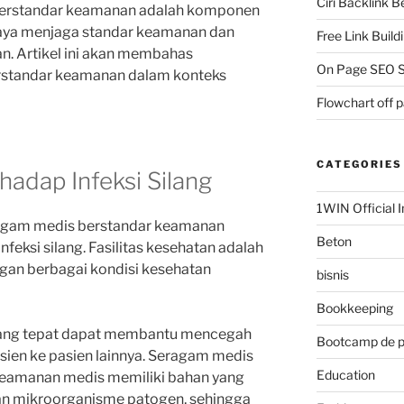
Ciri Backlink 
berstandar keamanan adalah komponen
aya menjaga standar keamanan dan
Free Link Build
tan. Artikel ini akan membahas
On Page SEO S
rstandar keamanan dalam konteks
Flowchart off 
CATEGORIES
hadap Infeksi Silang
1WIN Official I
ragam medis berstandar keamanan
Beton
feksi silang. Fasilitas kesehatan adalah
gan berbagai kondisi kesehatan
bisnis
Bookkeeping
ang tepat dapat membantu mencegah
Bootcamp de 
asien ke pasien lainnya. Seragam medis
Education
keamanan medis memiliki bahan yang
dan mikroorganisme patogen, sehingga