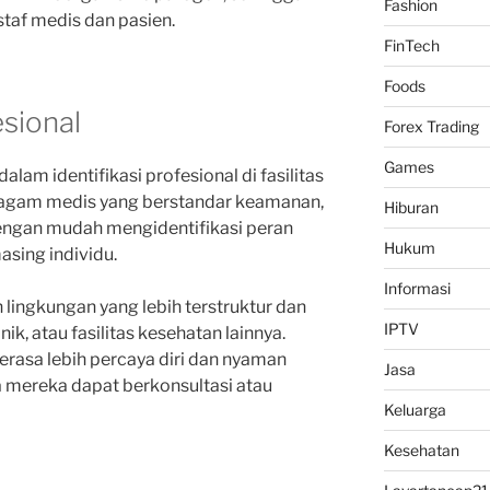
Fashion
staf medis dan pasien.
FinTech
Foods
esional
Forex Trading
Games
lam identifikasi profesional di fasilitas
ragam medis yang berstandar keamanan,
Hiburan
dengan mudah mengidentifikasi peran
Hukum
sing individu.
Informasi
lingkungan yang lebih terstruktur dan
IPTV
nik, atau fasilitas kesehatan lainnya.
rasa lebih percaya diri dan nyaman
Jasa
 mereka dapat berkonsultasi atau
Keluarga
Kesehatan