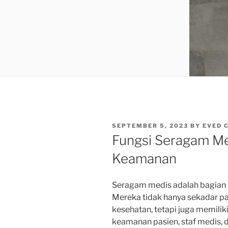
POSTED
SEPTEMBER 5, 2023
BY
EVED 
ON
Fungsi Seragam Me
Keamanan
Seragam medis adalah bagian i
Mereka tidak hanya sekadar pak
kesehatan, tetapi juga memili
keamanan pasien, staf medis, 