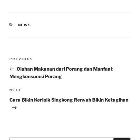
CATEGORIES
NEWS
Post
Previous
PREVIOUS
navigation
Post
Olahan Makanan dari Porang dan Manfaat
Mengkonsumsi Porang
Next
NEXT
Post
Cara Bikin Keripik Singkong Renyah Bikin Ketagihan