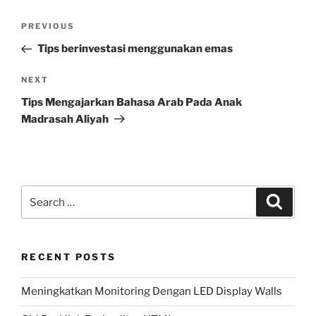
Post
Previous
PREVIOUS
navigation
Post
Tips berinvestasi menggunakan emas
Next
NEXT
Post
Tips Mengajarkan Bahasa Arab Pada Anak
Madrasah Aliyah
Search
Search
for:
RECENT POSTS
Meningkatkan Monitoring Dengan LED Display Walls