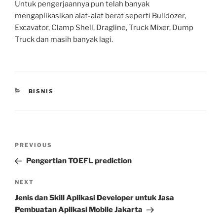
Untuk pengerjaannya pun telah banyak
mengaplikasikan alat-alat berat seperti Bulldozer,
Excavator, Clamp Shell, Dragline, Truck Mixer, Dump
Truck dan masih banyak lagi.
CATEGORIES
BISNIS
Post
Previous
PREVIOUS
navigation
Post
Pengertian TOEFL prediction
Next
NEXT
Post
Jenis dan Skill Aplikasi Developer untuk Jasa
Pembuatan Aplikasi Mobile Jakarta