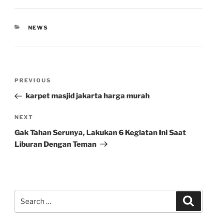
CATEGORIES
NEWS
Post
Previous
PREVIOUS
navigation
Post
karpet masjid jakarta harga murah
Next
NEXT
Post
Gak Tahan Serunya, Lakukan 6 Kegiatan Ini Saat
Liburan Dengan Teman
Search
Search
for: