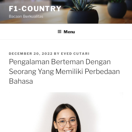
Skip
F1-COUNTRY
to
Bacaan Berkualitas
content
Menu
POSTED
DECEMBER 20, 2022
BY
EVED CUTARI
ON
Pengalaman Berteman Dengan
Seorang Yang Memiliki Perbedaan
Bahasa