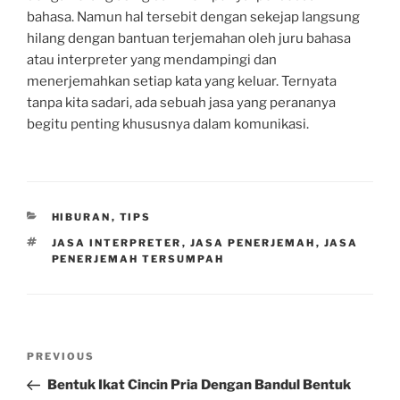
bahasa. Namun hal tersebit dengan sekejap langsung
hilang dengan bantuan terjemahan oleh juru bahasa
atau interpreter yang mendampingi dan
menerjemahkan setiap kata yang keluar. Ternyata
tanpa kita sadari, ada sebuah jasa yang perananya
begitu penting khususnya dalam komunikasi.
CATEGORIES
HIBURAN
,
TIPS
TAGS
JASA INTERPRETER
,
JASA PENERJEMAH
,
JASA
PENERJEMAH TERSUMPAH
Post
Previous
PREVIOUS
navigation
Post
Bentuk Ikat Cincin Pria Dengan Bandul Bentuk