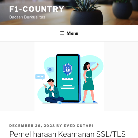
Skip
F1-COUNTRY
to
Bacaan Berkualitas
content
Menu
POSTED
DECEMBER 26, 2023
BY
EVED CUTARI
ON
Pemeliharaan Keamanan SSL/TLS