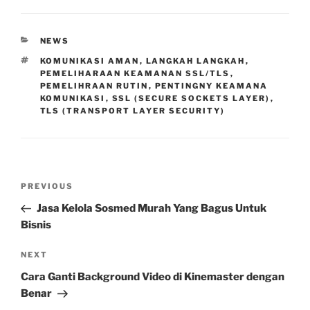
CATEGORIES
NEWS
TAGS
KOMUNIKASI AMAN
,
LANGKAH LANGKAH
,
PEMELIHARAAN KEAMANAN SSL/TLS
,
PEMELIHRAAN RUTIN
,
PENTINGNY KEAMANA
KOMUNIKASI
,
SSL (SECURE SOCKETS LAYER)
,
TLS (TRANSPORT LAYER SECURITY)
Post
Previous
PREVIOUS
navigation
Post
Jasa Kelola Sosmed Murah Yang Bagus Untuk
Bisnis
Next
NEXT
Post
Cara Ganti Background Video di Kinemaster dengan
Benar