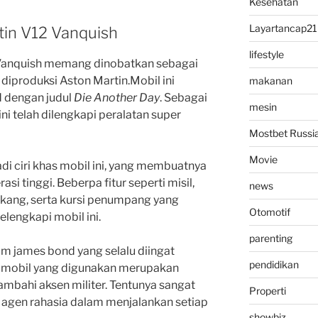
Kesehatan
Layartancap21
tin V12 Vanquish
lifestyle
i Vanquish memang dinobatkan sebagai
diproduksi Aston Martin.Mobil ini
makanan
 dengan judul
Die Another Day
. Sebagai
mesin
ni telah dilengkapi peralatan super
Mostbet Russi
Movie
di ciri khas mobil ini, yang membuatnya
asi tinggi. Beberpa fitur seperti misil,
news
akang, serta kursi penumpang yang
Otomotif
elengkapi mobil ini.
parenting
ilm james bond yang selalu diingat
pendidikan
n mobil yang digunakan merupakan
mbahi aksen militer. Tentunya sangat
Properti
 agen rahasia dalam menjalankan setiap
showbiz