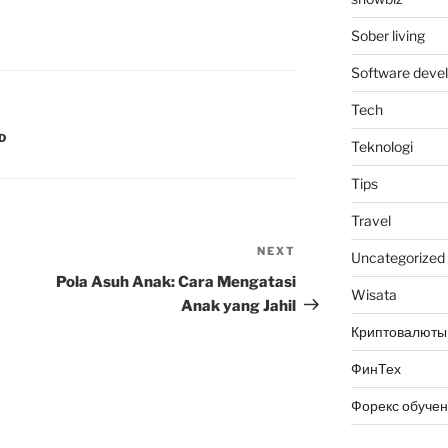
Sober living
Software deve
Tech
D
Teknologi
Tips
Travel
NEXT
Next
Uncategorized
Post
Pola Asuh Anak: Cara Mengatasi
Wisata
Anak yang Jahil
Криптовалюты
ФинТех
Форекс обуче