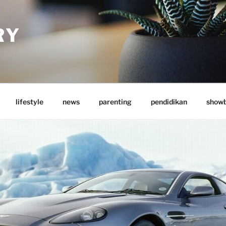
RY
lifestyle
news
parenting
pendidikan
showb