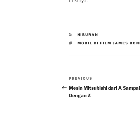
misinya.
CATEGORIES
HIBURAN
TAGS
MOBIL DI FILM JAMES BON
Post
Previous
PREVIOUS
navigation
Post
Mesin Mitsubishi dari A Sampai
Dengan Z