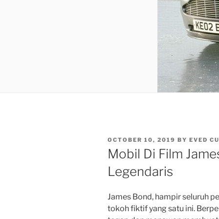
POSTED
OCTOBER 10, 2019
BY
EVED C
ON
Mobil Di Film Jam
Legendaris
James Bond, hampir seluruh pe
tokoh fiktif yang satu ini. Ber