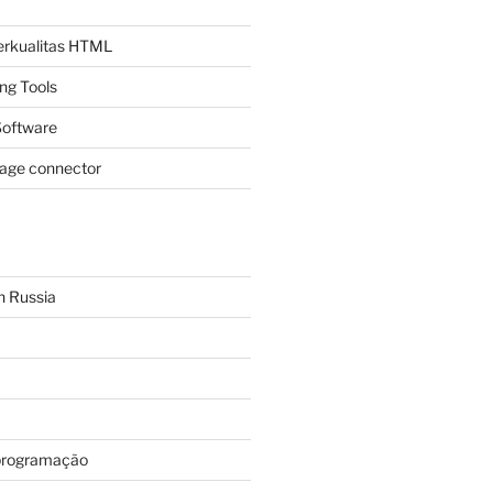
Berkualitas HTML
ing Tools
oftware
page connector
n Russia
programação