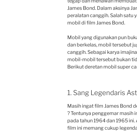
tegap dan menawan membuat
James Bond. Dalam aksinya J
peralatan canggih. Salah satu
mobil di film James Bond.
Mobil yang digunakan pun buk
dan berkelas, mobil tersebut jug
canggih. Sebagai karya imajina
mobil-mobil tersebut bukan tida
Berikut deretan mobil super ca
1. Sang Legendaris As
Masih ingat film James Bond d
? Tentunya penggemar masih ing
pada tahun 1964 dan 1965 ini.
film ini memang cukup legenda