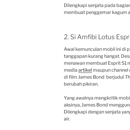
Dilengkapi senjata pada bagian
membuat penggemar kagum aka
2. Si Amfibi Lotus Espr
Awal kemunculan mobil ini di
tanggapan kurang hangat. Desa
menawan membuat Esprit S1 me
media
artikel
maupun channel o
di film James Bond berjudul
Th
berubah pikiran.
Yang awalnya mengkritik mobi
aksinya, James Bond menggunak
Dilengkapi dengan senjata ya
air.