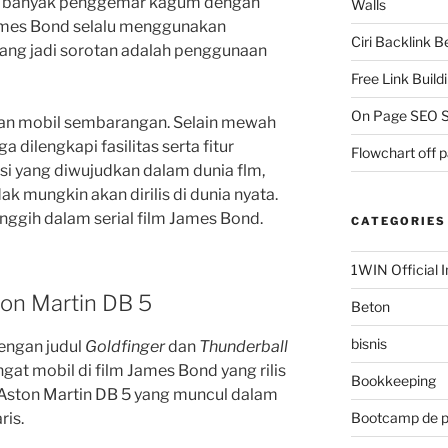
 banyak penggemar kagum dengan
Walls
ames Bond selalu menggunakan
Ciri Backlink 
 yang jadi sorotan adalah penggunaan
Free Link Build
On Page SEO S
an mobil sembarangan. Selain mewah
a dilengkapi fasilitas serta fitur
Flowchart off 
si yang diwujudkan dalam dunia flm,
k mungkin akan dirilis di dunia nyata.
nggih dalam serial film James Bond.
CATEGORIES
1WIN Official I
ton Martin DB 5
Beton
bisnis
engan judul
Goldfinger
dan
Thunderball
at mobil di film James Bond yang rilis
Bookkeeping
 Aston Martin DB 5 yang muncul dalam
ris.
Bootcamp de 