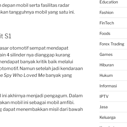
Education
 depan mobil serta fasilitas radar
n tangguhnya mobil yang satu ini.
Fashion
FinTech
Foods
it S1
Forex Trading
 pasar otomotif sempat mendapat
Games
in 4 silinder nya dianggap kurang
ndapat banyak kritik baik melalui
Hiburan
tomotif. Namun setelah jadi kendaraan
e Spy Who Loved Me
banyak yang
Hukum
Informasi
l ini akhirnya menjadi pengagum. Dalam
IPTV
an mobil ini sebagai mobil amfibi.
Jasa
ng dapat menembakkan misil dari bawah
Keluarga