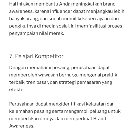
Hal ini akan membantu Anda meningkatkan brand
awareness, karena influencer dapat menjangkau lebih
banyak orang, dan sudah memiliki kepercayaan dari
pengikutnya di media sosial. Ini memfasilitasi proses
penyampaian nilai merek.
7. Pelajari Kompetitor
Dengan memahami pesaing, perusahaan dapat
memperoleh wawasan berharga mengenai praktik
terbaik, tren pasar, dan strategi pemasaran yang
efektif.
Perusahaan dapat mengidentifikasi kekuatan dan
kelemahan pesaing serta mengambil peluang untuk
membedakan dirinya dan memperkuat Brand
Awareness.