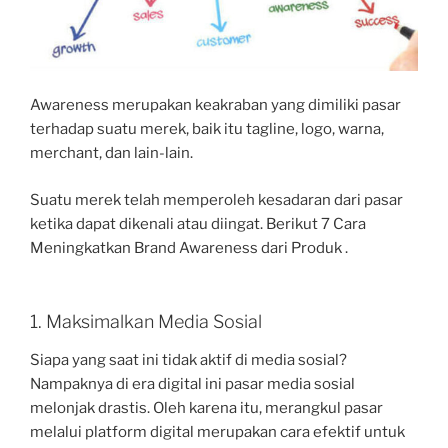
Awareness merupakan keakraban yang dimiliki pasar
terhadap suatu merek, baik itu tagline, logo, warna,
merchant, dan lain-lain.
Suatu merek telah memperoleh kesadaran dari pasar
ketika dapat dikenali atau diingat. Berikut 7 Cara
Meningkatkan Brand Awareness dari Produk .
1. Maksimalkan Media Sosial
Siapa yang saat ini tidak aktif di media sosial?
Nampaknya di era digital ini pasar media sosial
melonjak drastis. Oleh karena itu, merangkul pasar
melalui platform digital merupakan cara efektif untuk