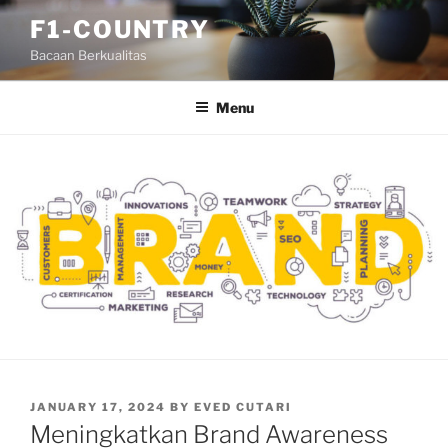
Skip
F1-COUNTRY
to
Bacaan Berkualitas
content
Menu
POSTED
JANUARY 17, 2024
BY
EVED CUTARI
ON
Meningkatkan Brand Awareness