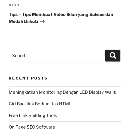
Next
NEXT
Post
Tips – Tips Membuat Video Iklan yang Sukses dan
Mudah Diikuti
Search
Search
for:
RECENT POSTS
Meningkatkan Monitoring Dengan LED Display Walls
Ciri Backlink Berkualitas HTML
Free Link Building Tools
On Page SEO Software