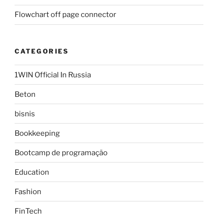
Flowchart off page connector
CATEGORIES
1WIN Official In Russia
Beton
bisnis
Bookkeeping
Bootcamp de programação
Education
Fashion
FinTech