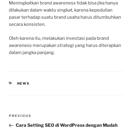
Meningkatkan brand awareness tidak bisa jika hanya
dilakukan dalam waktu singkat, karena kepedulian
pasar terhadap suatu brand usaha harus ditumbuhkan
secara konsisten.
Oleh karena itu, melakukan investasi pada brand
awareness merupakan strategi yang harus diterapkan
dalam jangka panjang.
CATEGORIES
NEWS
Post
Previous
PREVIOUS
navigation
Post
Cara Setting SEO di WordPress dengan Mudah