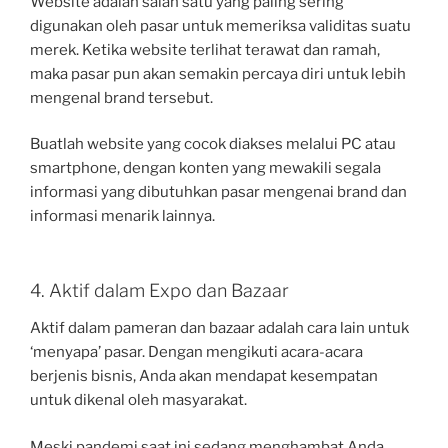
Website adalah salah satu yang paling sering
digunakan oleh pasar untuk memeriksa validitas suatu
merek. Ketika website terlihat terawat dan ramah,
maka pasar pun akan semakin percaya diri untuk lebih
mengenal brand tersebut.
Buatlah website yang cocok diakses melalui PC atau
smartphone, dengan konten yang mewakili segala
informasi yang dibutuhkan pasar mengenai brand dan
informasi menarik lainnya.
4. Aktif dalam Expo dan Bazaar
Aktif dalam pameran dan bazaar adalah cara lain untuk
‘menyapa’ pasar. Dengan mengikuti acara-acara
berjenis bisnis, Anda akan mendapat kesempatan
untuk dikenal oleh masyarakat.
Meski pandemi saat ini sedang menghambat Anda,