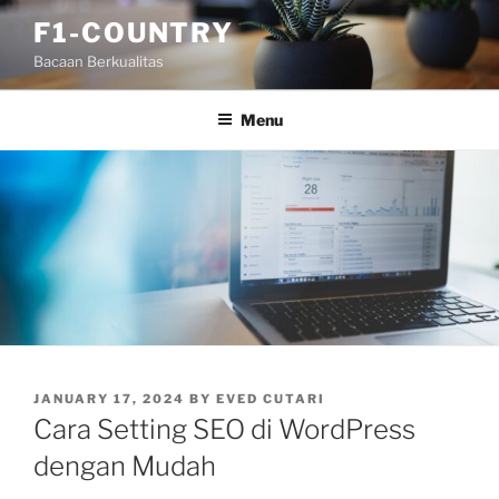
Skip
F1-COUNTRY
to
Bacaan Berkualitas
content
Menu
POSTED
JANUARY 17, 2024
BY
EVED CUTARI
ON
Cara Setting SEO di WordPress
dengan Mudah