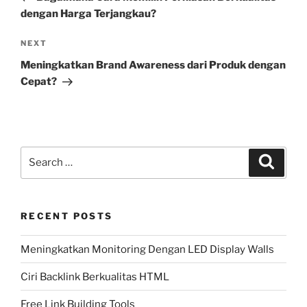
dengan Harga Terjangkau?
Next
NEXT
Post
Meningkatkan Brand Awareness dari Produk dengan
Cepat?
Search
Search
for:
RECENT POSTS
Meningkatkan Monitoring Dengan LED Display Walls
Ciri Backlink Berkualitas HTML
Free Link Building Tools