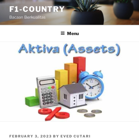
Skip
F1-COUNTRY
to
Bacaan Berkualitas
content
Menu
POSTED
FEBRUARY 3, 2023
BY
EVED CUTARI