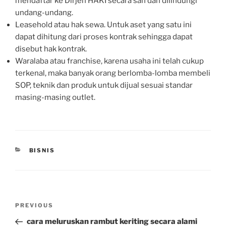
mendaftar ke Dirjen HAKI secara sah dan dilindungi
undang-undang.
Leasehold atau hak sewa. Untuk aset yang satu ini
dapat dihitung dari proses kontrak sehingga dapat
disebut hak kontrak.
Waralaba atau franchise, karena usaha ini telah cukup
terkenal, maka banyak orang berlomba-lomba membeli
SOP, teknik dan produk untuk dijual sesuai standar
masing-masing outlet.
CATEGORIES
BISNIS
Post
Previous
PREVIOUS
navigation
Post
cara meluruskan rambut keriting secara alami