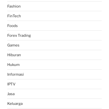
Fashion
FinTech
Foods
Forex Trading
Games
Hiburan
Hukum
Informasi
IPTV
Jasa
Keluarga