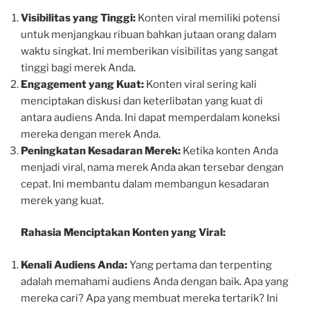
Visibilitas yang Tinggi:
Konten viral memiliki potensi
untuk menjangkau ribuan bahkan jutaan orang dalam
waktu singkat. Ini memberikan visibilitas yang sangat
tinggi bagi merek Anda.
Engagement yang Kuat:
Konten viral sering kali
menciptakan diskusi dan keterlibatan yang kuat di
antara audiens Anda. Ini dapat memperdalam koneksi
mereka dengan merek Anda.
Peningkatan Kesadaran Merek:
Ketika konten Anda
menjadi viral, nama merek Anda akan tersebar dengan
cepat. Ini membantu dalam membangun kesadaran
merek yang kuat.
Rahasia Menciptakan Konten yang Viral:
Kenali Audiens Anda:
Yang pertama dan terpenting
adalah memahami audiens Anda dengan baik. Apa yang
mereka cari? Apa yang membuat mereka tertarik? Ini