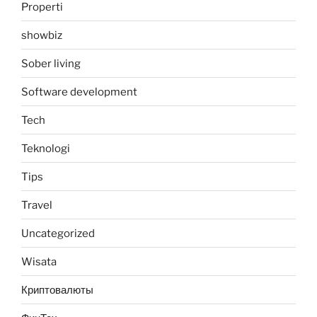
Properti
showbiz
Sober living
Software development
Tech
Teknologi
Tips
Travel
Uncategorized
Wisata
Криптовалюты