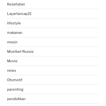
Kesehatan
Layartancap21
lifestyle
makanan
mesin
Mostbet Russia
Movie
news
Otomotif
parenting
pendidikan