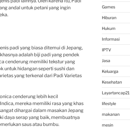
nis padi lainnya. Oleh karena itu, Padi
Games
yang andal untuk petani yang ingin
eka.
Hiburan
Hukum
Informasi
enis padi yang biasa ditemui di Jepang,
IPTV
i khasnya adalah biji padi yang pendek
Jasa
ica cenderung memiliki tekstur yang
k untuk hidangan seperti sushi dan
Keluarga
rietas yang terkenal dari Padi Varietas
Kesehatan
Layartancap21
ponica cenderung lebih kecil
Indica, mereka memiliki rasa yang khas
lifestyle
 sangat dihargai dalam masakan Jepang
makanan
ki daya serap yang baik, membuatnya
emerlukan saus atau bumbu.
mesin