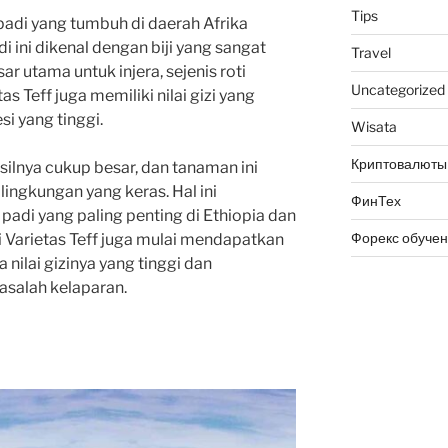
Tips
 padi yang tumbuh di daerah Afrika
di ini dikenal dengan biji yang sangat
Travel
r utama untuk injera, sejenis roti
Uncategorized
as Teff juga memiliki nilai gizi yang
si yang tinggi.
Wisata
Криптовалюты
hasilnya cukup besar, dan tanaman ini
lingkungan yang keras. Hal ini
ФинТех
 padi yang paling penting di Ethiopia dan
Форекс обуче
i Varietas Teff juga mulai mendapatkan
nilai gizinya yang tinggi dan
asalah kelaparan.