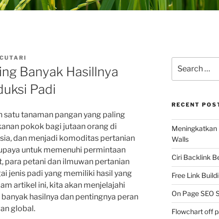
 CUTARI
Search
ling Banyak Hasillnya
for:
uksi Padi
RECENT POS
ah satu tanaman pangan yang paling
akanan pokok bagi jutaan orang di
Meningkatkan 
Asia, dan menjadi komoditas pertanian
Walls
m upaya untuk memenuhi permintaan
Ciri Backlink 
 para petani dan ilmuwan pertanian
jenis padi yang memiliki hasil yang
Free Link Build
am artikel ini, kita akan menjelajahi
On Page SEO S
g banyak hasilnya dan pentingnya peran
n global.
Flowchart off 