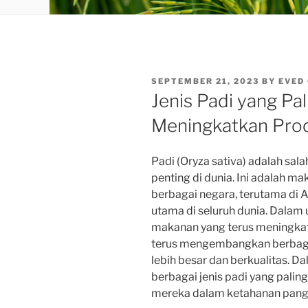
POSTED
SEPTEMBER 21, 2023
BY
EVED
ON
Jenis Padi yang Pa
Meningkatkan Prod
Padi (Oryza sativa) adalah sal
penting di dunia. Ini adalah m
berbagai negara, terutama di 
utama di seluruh dunia. Dala
makanan yang terus meningkat,
terus mengembangkan berbagai 
lebih besar dan berkualitas. Dal
berbagai jenis padi yang palin
mereka dalam ketahanan panga