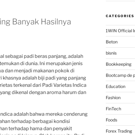
CATEGORIES
ling Banyak Hasilnya
1WIN Official I
Beton
bisnis
nal sebagai padi beras panjang, adalah
temukan di dunia. Ini merupakan jenis
Bookkeeping
nya dan menjadi makanan pokok di
Bootcamp de 
i khasnya adalah biji padi yang panjang
etas terkenal dari Padi Varietas Indica
Education
 yang dikenal dengan aroma harum dan
Fashion
FinTech
s Indica adalah bahwa mereka cenderung
Foods
 tahan terhadap berbagai kondisi
tahan terhadap hama dan penyakit
Forex Trading