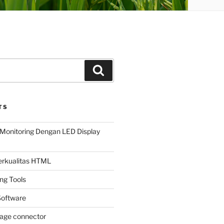
Search
TS
Monitoring Dengan LED Display
Berkualitas HTML
ing Tools
oftware
page connector