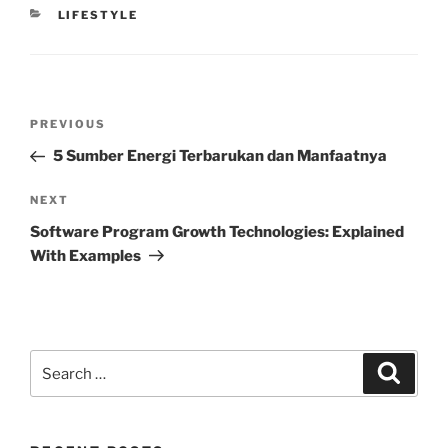
CATEGORIES
LIFESTYLE
Post
Previous
PREVIOUS
navigation
Post
5 Sumber Energi Terbarukan dan Manfaatnya
Next
NEXT
Post
Software Program Growth Technologies: Explained
With Examples
Search
Search
for: