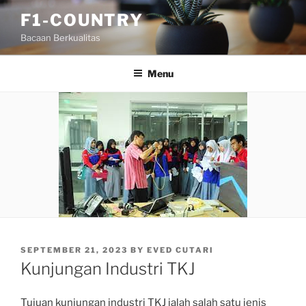
Skip
F1-COUNTRY
to
Bacaan Berkualitas
content
Menu
POSTED
SEPTEMBER 21, 2023
BY
EVED CUTARI
ON
Kunjungan Industri TKJ
Tujuan kunjungan industri TKJ ialah salah satu jenis