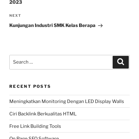
2023
Next
NEXT
Post
Kunjungan Industri SMK Kelas Berapa
Search
Search
for:
RECENT POSTS
Meningkatkan Monitoring Dengan LED Display Walls
Ciri Backlink Berkualitas HTML
Free Link Building Tools
On Page SEO Software