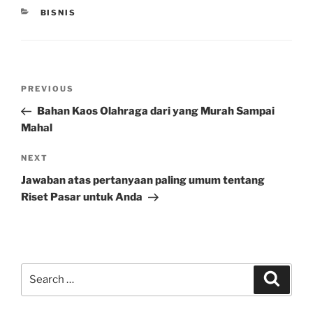
CATEGORIES
BISNIS
Post
Previous
PREVIOUS
navigation
Post
Bahan Kaos Olahraga dari yang Murah Sampai
Mahal
Next
NEXT
Post
Jawaban atas pertanyaan paling umum tentang
Riset Pasar untuk Anda
Search
Search
for: