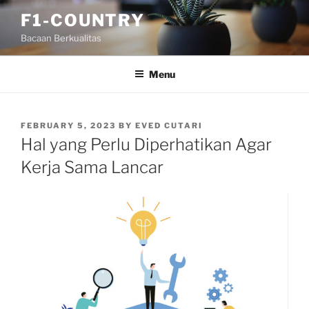
Skip
F1-COUNTRY
to
Bacaan Berkualitas
content
Menu
POSTED
FEBRUARY 5, 2023
BY
EVED CUTARI
ON
Hal yang Perlu Diperhatikan Agar
Kerja Sama Lancar