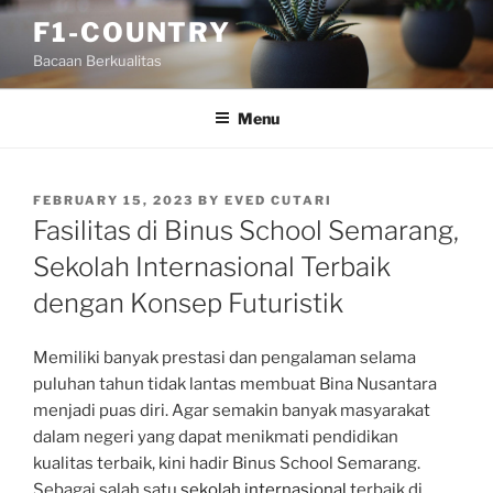
Skip
F1-COUNTRY
to
Bacaan Berkualitas
content
Menu
POSTED
FEBRUARY 15, 2023
BY
EVED CUTARI
ON
Fasilitas di Binus School Semarang,
Sekolah Internasional Terbaik
dengan Konsep Futuristik
Memiliki banyak prestasi dan pengalaman selama
puluhan tahun tidak lantas membuat Bina Nusantara
menjadi puas diri. Agar semakin banyak masyarakat
dalam negeri yang dapat menikmati pendidikan
kualitas terbaik, kini hadir Binus School Semarang.
Sebagai salah satu
sekolah internasional
terbaik di