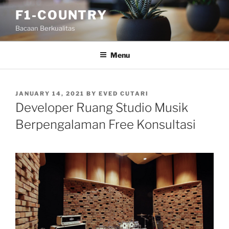
Skip
F1-COUNTRY
to
Bacaan Berkualitas
content
Menu
POSTED
JANUARY 14, 2021
BY
EVED CUTARI
ON
Developer Ruang Studio Musik
Berpengalaman Free Konsultasi