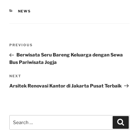
CATEGORIES
NEWS
Post
Previous
PREVIOUS
navigation
Post
Berwisata Seru Bareng Keluarga dengan Sewa
Bus Pariwisata Jogja
Next
NEXT
Post
Arsitek Renovasi Kantor di Jakarta Pusat Terbaik
Search
Search
for: