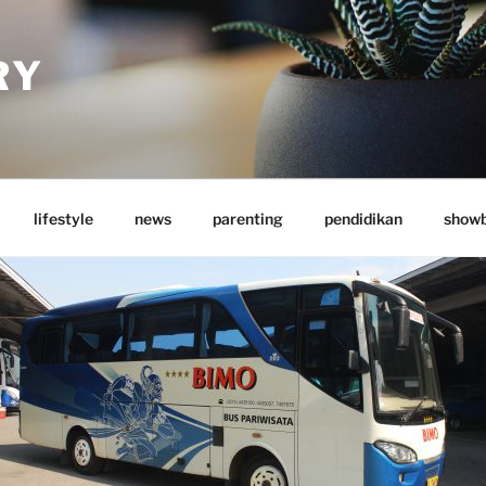
RY
lifestyle
news
parenting
pendidikan
showb