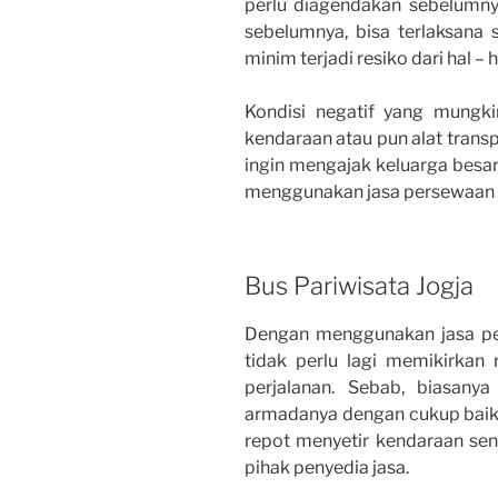
perlu diagendakan sebelumn
sebelumnya, bisa terlaksana 
minim terjadi resiko dari hal – 
Kondisi negatif yang mungki
kendaraan atau pun alat trans
ingin mengajak keluarga besa
menggunakan jasa persewaan 
Bus Pariwisata Jogja
Dengan menggunakan jasa pe
tidak perlu lagi memikirkan
perjalanan. Sebab, biasany
armadanya dengan cukup baik. S
repot menyetir kendaraan sen
pihak penyedia jasa.