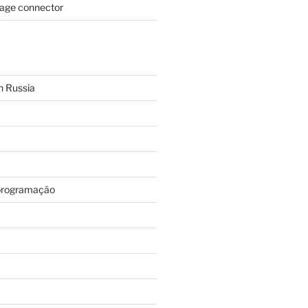
page connector
n Russia
programação