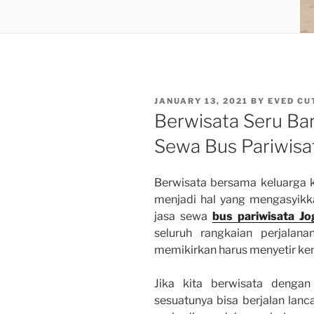
POSTED
JANUARY 13, 2021
BY
EVED CU
ON
Berwisata Seru Ba
Sewa Bus Pariwisa
Berwisata bersama keluarga 
menjadi hal yang mengasyikka
jasa
sewa
bus pariwisata Jo
seluruh rangkaian perjalan
memikirkan harus menyetir ke
Jika kita berwisata dengan 
sesuatunya bisa berjalan lan