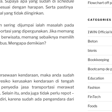
ya. Supaya apa yang sudah di
schedule
Flowchart off 
sesuai dengan harapan. Serta pastinya
hal yang tidak diinginkan.
CATEGORIES
n sering dijumpai ialah masalah pada
portasi yang dipergunakan. Jika memang
1WIN Official I
r berwisata, memang sebaiknya memilih
Beton
bus. Mengapa demikian?
bisnis
Bookkeeping
Bootcamp de 
rsewaan kendaraan, maka anda sudah
Education
 resiko kerusakan kendaraan di tengah
a penyedia jasa transportasi merawat
Fashion
elain itu, anda juga tidak perlu repot –
FinTech
diri, karena sudah ada pengendara dari
Foods