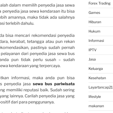
Forex Trading
ialah dalam memilih penyedia jasa sewa
 penyedia jasa sewa kendaraan itu bisa
Games
lebih amannya, maka tidak ada salahnya
Hiburan
si terlebih dahulu.
Hukum
Anda bisa mencari rekomendasi penyedia
Informasi
dara, kerabat, tetangga atau pun rekan
ekomendasikan, pastinya sudah pernah
IPTV
pelayanan dari penyedia jasa sewa bus
Jasa
 anda pun tidak perlu susah – sudah
 sewa kendaraan yang terpercaya.
Keluarga
atkan informasi, maka anda pun bisa
Kesehatan
us penyedia jasa
sewa bus pariwisata
Layartancap21
ang memiliki reputasi baik. Sudah sering
ang lainnya. Carilah penyedia jasa yang
lifestyle
ositif dari para penggunanya.
makanan