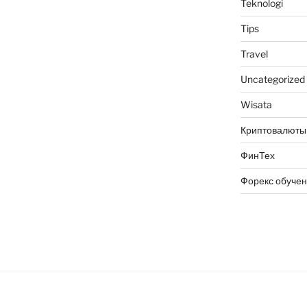
Teknologi
Tips
Travel
Uncategorized
Wisata
Криптовалюты
ФинТех
Форекс обуче