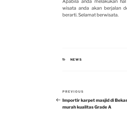
Apabila anda melakukan hal
wisata anda akan berjalan 
berarti. Selamat berwisata.
CATEGORIES
NEWS
Post
Previous
PREVIOUS
navigation
Post
Importir karpet masjid di Bekas
murah kualitas Grade A