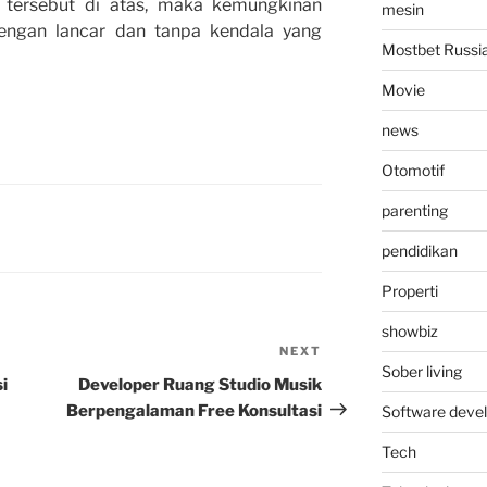
 tersebut di atas, maka kemungkinan
mesin
dengan lancar dan tanpa kendala yang
Mostbet Russi
Movie
news
Otomotif
parenting
pendidikan
Properti
showbiz
NEXT
Next
Sober living
Post
i
Developer Ruang Studio Musik
Berpengalaman Free Konsultasi
Software deve
Tech