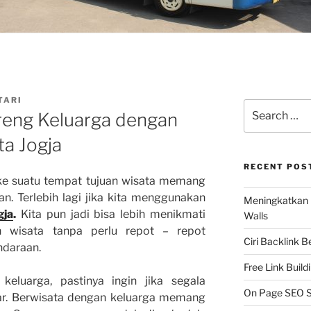
TARI
Search
reng Keluarga dengan
for:
ta Jogja
RECENT POS
ke suatu tempat tujuan wisata memang
n. Terlebih lagi jika kita menggunakan
Meningkatkan 
gja
.
Kita pun jadi bisa lebih menikmati
Walls
an wisata tanpa perlu repot – repot
Ciri Backlink 
ndaraan.
Free Link Build
keluarga, pastinya ingin jika segala
On Page SEO S
car. Berwisata dengan keluarga memang