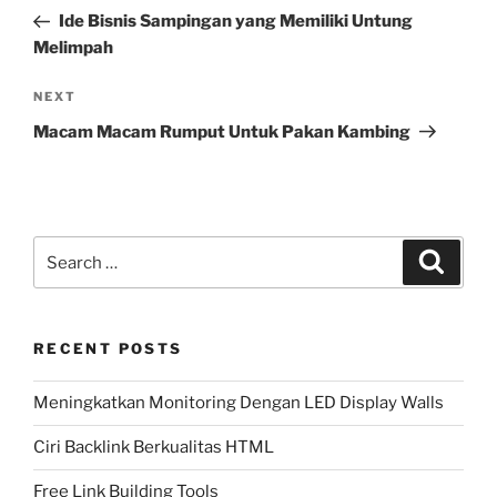
navigation
Post
Ide Bisnis Sampingan yang Memiliki Untung
Melimpah
Next
NEXT
Post
Macam Macam Rumput Untuk Pakan Kambing
Search
Search
for:
RECENT POSTS
Meningkatkan Monitoring Dengan LED Display Walls
Ciri Backlink Berkualitas HTML
Free Link Building Tools