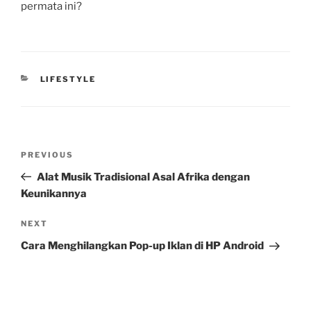
permata ini?
CATEGORIES
LIFESTYLE
Post
Previous
PREVIOUS
navigation
Post
Alat Musik Tradisional Asal Afrika dengan
Keunikannya
Next
NEXT
Post
Cara Menghilangkan Pop-up Iklan di HP Android