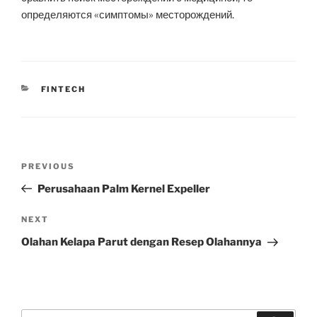
определяются «симптомы» месторождений.
CATEGORIES
FINTECH
Post
Previous
PREVIOUS
navigation
Post
Perusahaan Palm Kernel Expeller
Next
NEXT
Post
Olahan Kelapa Parut dengan Resep Olahannya
Search