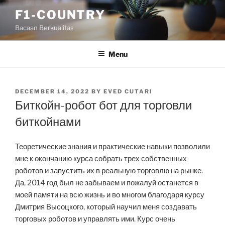
Skip
F1-COUNTRY
to
Bacaan Berkualitas
content
Menu
POSTED
DECEMBER 14, 2022
BY
EVED CUTARI
ON
Биткойн-робот бот для торговли
биткойнами
Теоретические знания и практические навыки позволили
мне к окончанию курса собрать трех собственных
роботов и запустить их в реальную торговлю на рынке.
Да, 2014 год был не забываем и пожалуй останется в
моей памяти на всю жизнь и во многом благодаря курсу
Дмитрия Высоцкого, который научил меня создавать
торговых роботов и управлять ими. Курс очень