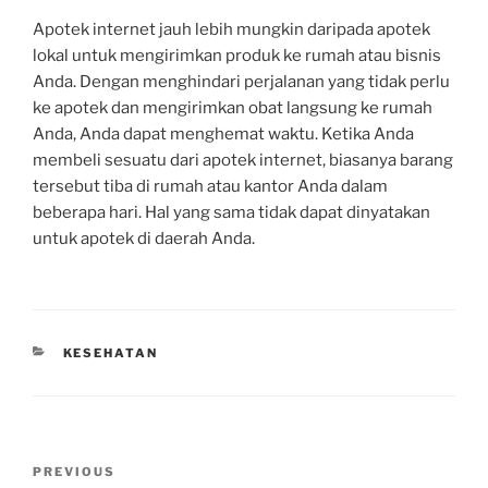
Apotek internet jauh lebih mungkin daripada apotek
lokal untuk mengirimkan produk ke rumah atau bisnis
Anda. Dengan menghindari perjalanan yang tidak perlu
ke apotek dan mengirimkan obat langsung ke rumah
Anda, Anda dapat menghemat waktu. Ketika Anda
membeli sesuatu dari apotek internet, biasanya barang
tersebut tiba di rumah atau kantor Anda dalam
beberapa hari. Hal yang sama tidak dapat dinyatakan
untuk apotek di daerah Anda.
CATEGORIES
KESEHATAN
Post
Previous
PREVIOUS