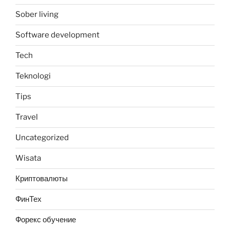
Sober living
Software development
Tech
Teknologi
Tips
Travel
Uncategorized
Wisata
Криптовалюты
ФинТех
Форекс обучение