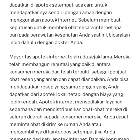
dapatkan di apotek setempat, ada cara untuk
mendapatkannya sendiri dengan aman dengan
menggunakan apotek internet. Sebelum membuat
keputusan untuk membeli obat secara internet apa
pun pada perawatan kesehatan Anda saat ini, bicarakan
lebih dahulu dengan dokter Anda.
Mayoritas apotek internet telah ada sejak lama. Mereka
telah membangun reputasi yang baik di antara
konsumen mereka dan telah terbukti sebagai penjual
obat resep yang aman dan dapat diandalkan. Anda bisa
mendapatkan resep yang sama dengan yang Anda
dapatkan dari apotek lokal, tetapi dengan biaya yang
lebih rendah. Apotek internet menyediakan layanan
sederhana dan mendistribusikan obat-obat mereka di
seluruh daerah kepada konsumen mereka. Anda dapat
meminta obat dikirim ke rumah Anda atau
mengambilnya di kantor pos setempat jika Anda
memesan dari satu apotek internet. Banyak konsumen