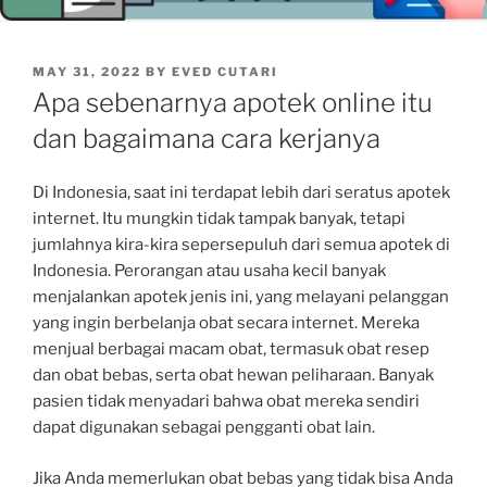
POSTED
MAY 31, 2022
BY
EVED CUTARI
ON
Apa sebenarnya apotek online itu
dan bagaimana cara kerjanya
Di Indonesia, saat ini terdapat lebih dari seratus apotek
internet. Itu mungkin tidak tampak banyak, tetapi
jumlahnya kira-kira sepersepuluh dari semua apotek di
Indonesia. Perorangan atau usaha kecil banyak
menjalankan apotek jenis ini, yang melayani pelanggan
yang ingin berbelanja obat secara internet. Mereka
menjual berbagai macam obat, termasuk obat resep
dan obat bebas, serta obat hewan peliharaan. Banyak
pasien tidak menyadari bahwa obat mereka sendiri
dapat digunakan sebagai pengganti obat lain.
Jika Anda memerlukan obat bebas yang tidak bisa Anda