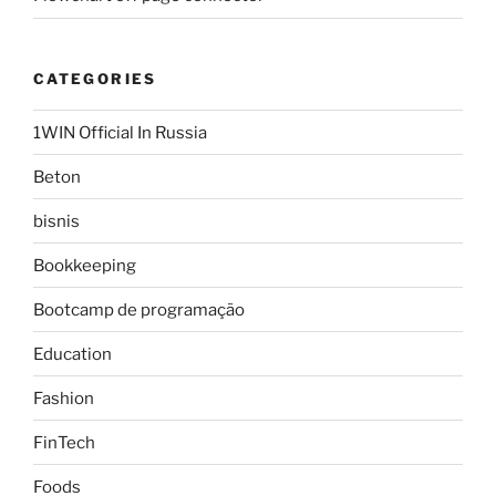
CATEGORIES
1WIN Official In Russia
Beton
bisnis
Bookkeeping
Bootcamp de programação
Education
Fashion
FinTech
Foods