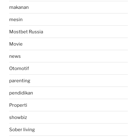
makanan
mesin
Mostbet Russia
Movie
news
Otomotif
parenting
pendidikan
Properti
showbiz
Sober living