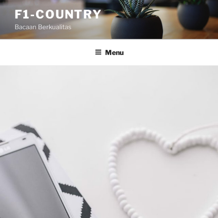
Skip
F1-COUNTRY
to
Bacaan Berkualitas
content
Menu