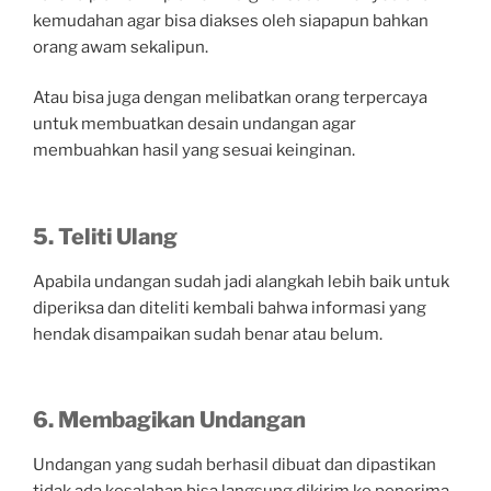
kemudahan agar bisa diakses oleh siapapun bahkan
orang awam sekalipun.
Atau bisa juga dengan melibatkan orang terpercaya
untuk membuatkan desain undangan agar
membuahkan hasil yang sesuai keinginan.
5.
Teliti Ulang
Apabila undangan sudah jadi alangkah lebih baik untuk
diperiksa dan diteliti kembali bahwa informasi yang
hendak disampaikan sudah benar atau belum.
6.
Membagikan Undangan
Undangan yang sudah berhasil dibuat dan dipastikan