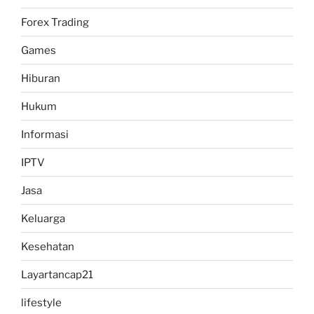
Forex Trading
Games
Hiburan
Hukum
Informasi
IPTV
Jasa
Keluarga
Kesehatan
Layartancap21
lifestyle