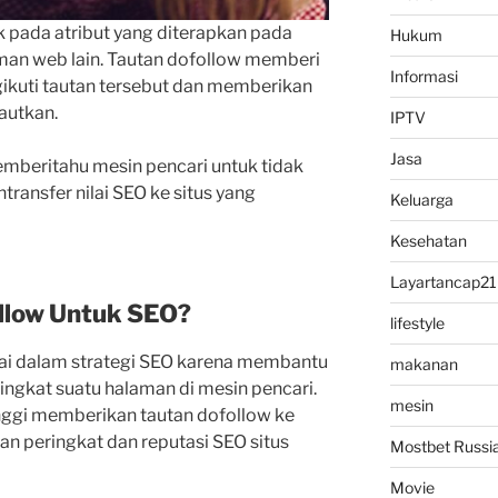
 pada atribut yang diterapkan pada
Hukum
man web lain. Tautan dofollow memberi
Informasi
ikuti tautan tersebut dan memberikan
tautkan.
IPTV
Jasa
emberitahu mesin pencari untuk tidak
transfer nilai SEO ke situs yang
Keluarga
Kesehatan
Layartancap21
llow Untuk SEO?
lifestyle
gai dalam strategi SEO karena membantu
makanan
ingkat suatu halaman di mesin pencari.
mesin
inggi memberikan tautan dofollow ke
kan peringkat dan reputasi SEO situs
Mostbet Russi
Movie