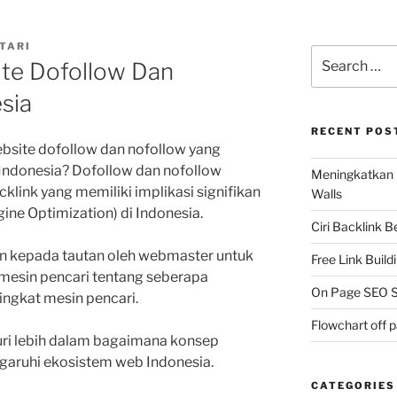
TARI
Search
te Dofollow Dan
for:
sia
RECENT POS
bsite dofollow dan nofollow yang
Indonesia? Dofollow dan nofollow
Meningkatkan 
cklink yang memiliki implikasi signifikan
Walls
ine Optimization) di Indonesia.
Ciri Backlink 
kan kepada tautan oleh webmaster untuk
Free Link Build
esin pencari tentang seberapa
On Page SEO S
ingkat mesin pencari.
Flowchart off 
usuri lebih dalam bagaimana konsep
aruhi ekosistem web Indonesia.
CATEGORIES