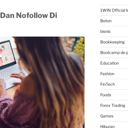
1WIN Official I
Dan Nofollow Di
Beton
bisnis
Bookkeeping
Bootcamp de 
Education
Fashion
FinTech
Foods
Forex Trading
Games
Hiburan