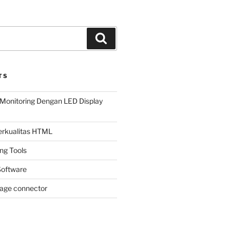
Search
TS
Monitoring Dengan LED Display
Berkualitas HTML
ing Tools
oftware
page connector