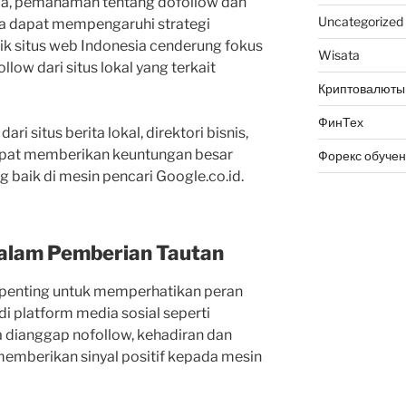
ia, pemahaman tentang dofollow dan
Uncategorized
na dapat mempengaruhi strategi
ilik situs web Indonesia cenderung fokus
Wisata
ow dari situs lokal yang terkait
Криптовалюты
ФинТех
i situs berita lokal, direktori bisnis,
dapat memberikan keuntungan besar
Форекс обуче
 baik di mesin pencari Google.co.id.
Dalam Pemberian Tautan
 penting untuk memperhatikan peran
di platform media sosial seperti
 dianggap nofollow, kehadiran dan
t memberikan sinyal positif kepada mesin