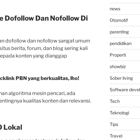
news
 Dofollow Dan Nofollow Di
Otomotif
parenting
tan dofollow dan nofollow sangat umum
pendidikan
itus berita, forum, dan blog sering kali
Properti
kepada konten yang dianggap
showbiz
klink PBN yang berkualitas, lho!
Sober living
Software deve
an algoritma mesin pencari, ada
ntingnya kualitas konten dan relevansi.
Tech
Teknologi
Tips
 Lokal
Travel