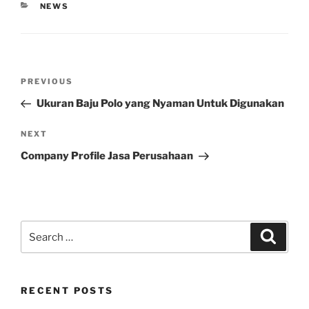
CATEGORIES
NEWS
Post
Previous
PREVIOUS
navigation
Post
Ukuran Baju Polo yang Nyaman Untuk Digunakan
Next
NEXT
Post
Company Profile Jasa Perusahaan
Search
Search
for:
RECENT POSTS