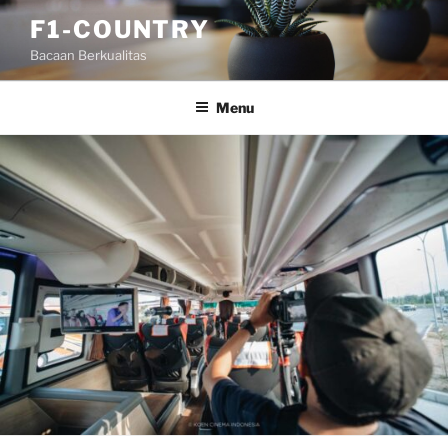
Skip
F1-COUNTRY
to
Bacaan Berkualitas
content
Menu