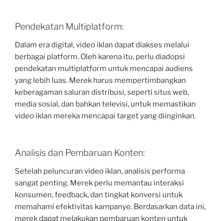
Pendekatan Multiplatform:
Dalam era digital, video iklan dapat diakses melalui
berbagai platform. Oleh karena itu, perlu diadopsi
pendekatan multiplatform untuk mencapai audiens
yang lebih luas. Merek harus mempertimbangkan
keberagaman saluran distribusi, seperti situs web,
media sosial, dan bahkan televisi, untuk memastikan
video iklan mereka mencapai target yang diinginkan.
Analisis dan Pembaruan Konten:
Setelah peluncuran video iklan, analisis performa
sangat penting. Merek perlu memantau interaksi
konsumen, feedback, dan tingkat konversi untuk
memahami efektivitas kampanye. Berdasarkan data ini,
merek dapat melakukan pembaruan konten untuk