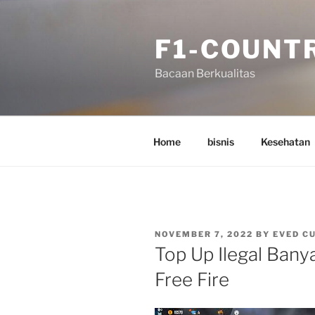
Skip
to
F1-COUNT
content
Bacaan Berkualitas
Home
bisnis
Kesehatan
POSTED
NOVEMBER 7, 2022
BY
EVED C
ON
Top Up Ilegal Bany
Free Fire