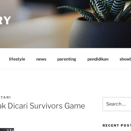
RY
lifestyle
news
parenting
pendidikan
showb
UTARI
Search
ak Dicari Survivors Game
for:
RECENT POS