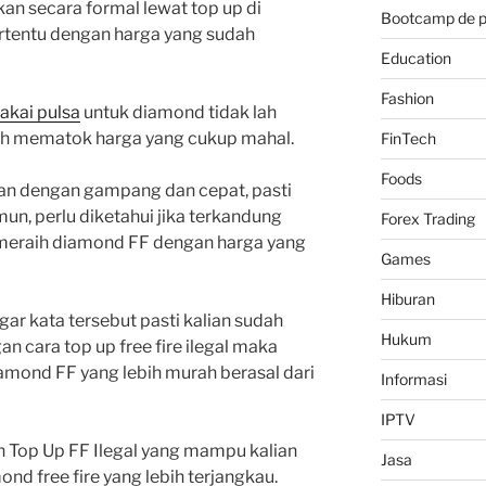
n secara formal lewat top up di
Bootcamp de 
ertentu dengan harga yang sudah
Education
Fashion
akai pulsa
untuk diamond tidak lah
ah mematok harga yang cukup mahal.
FinTech
Foods
an dengan gampang dan cepat, pasti
mun, perlu diketahui jika terkandung
Forex Trading
 meraih diamond FF dengan harga yang
Games
Hiburan
gar kata tersebut pasti kalian sudah
Hukum
an cara top up free fire ilegal maka
mond FF yang lebih murah berasal dari
Informasi
IPTV
an Top Up FF Ilegal yang mampu kalian
Jasa
 free fire yang lebih terjangkau.