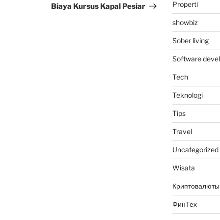
Post
Properti
a
Biaya Kursus Kapal Pesiar
showbiz
Sober living
Software deve
Tech
Teknologi
Tips
Travel
Uncategorized
Wisata
Криптовалюты
ФинТех