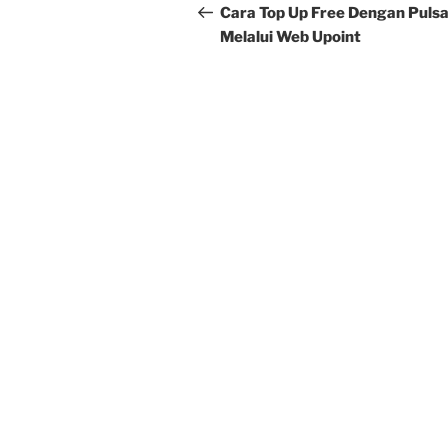
navigation
Post
Cara Top Up Free Dengan Puls
Melalui Web Upoint