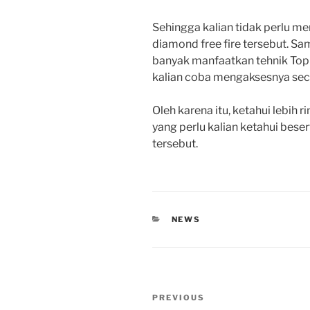
Sehingga kalian tidak perlu 
diamond free fire tersebut. Sa
banyak manfaatkan tehnik Top U
kalian coba mengaksesnya sec
Oleh karena itu, ketahui lebih r
yang perlu kalian ketahui bese
tersebut.
CATEGORIES
NEWS
Post
Previous
PREVIOUS