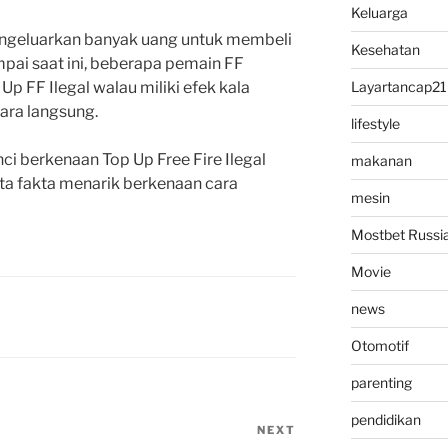
Keluarga
mengeluarkan banyak uang untuk membeli
Kesehatan
mpai saat ini, beberapa pemain FF
p FF Ilegal walau miliki efek kala
Layartancap21
ara langsung.
lifestyle
inci berkenaan Top Up Free Fire Ilegal
makanan
rta fakta menarik berkenaan cara
mesin
Mostbet Russi
Movie
news
Otomotif
parenting
pendidikan
NEXT
Next