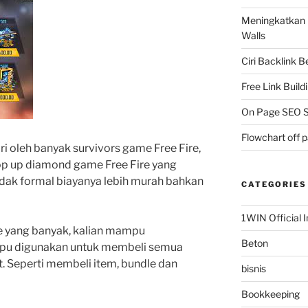
Meningkatkan 
Walls
Ciri Backlink 
Free Link Build
On Page SEO S
Flowchart off 
ari oleh banyak survivors game Free Fire,
op up diamond game Free Fire yang
 tidak formal biayanya lebih murah bahkan
CATEGORIES
1WIN Official I
re yang banyak, kalian mampu
Beton
u digunakan untuk membeli semua
 Seperti membeli item, bundle dan
bisnis
Bookkeeping