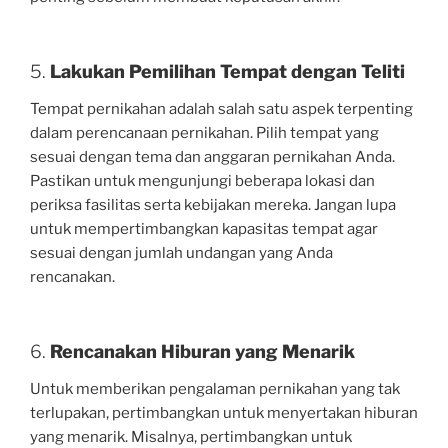
5.
Lakukan Pemilihan Tempat dengan Teliti
Tempat pernikahan adalah salah satu aspek terpenting
dalam perencanaan pernikahan. Pilih tempat yang
sesuai dengan tema dan anggaran pernikahan Anda.
Pastikan untuk mengunjungi beberapa lokasi dan
periksa fasilitas serta kebijakan mereka. Jangan lupa
untuk mempertimbangkan kapasitas tempat agar
sesuai dengan jumlah undangan yang Anda
rencanakan.
6.
Rencanakan Hiburan yang Menarik
Untuk memberikan pengalaman pernikahan yang tak
terlupakan, pertimbangkan untuk menyertakan hiburan
yang menarik. Misalnya, pertimbangkan untuk