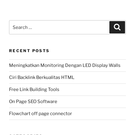
Search
Search
for:
RECENT POSTS
Meningkatkan Monitoring Dengan LED Display Walls
Ciri Backlink Berkualitas HTML
Free Link Building Tools
On Page SEO Software
Flowchart off page connector