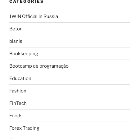
CATEGORIES
1WIN Official In Russia
Beton
bisnis
Bookkeeping
Bootcamp de programação
Education
Fashion
FinTech
Foods
Forex Trading