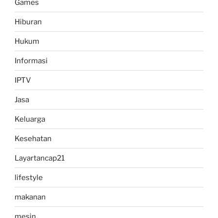
Games
Hiburan
Hukum
Informasi
IPTV
Jasa
Keluarga
Kesehatan
Layartancap21
lifestyle
makanan
mesin