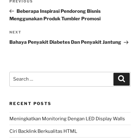
Previous
PREVIOUS
navigation
Post
Beberapa Inspirasi Pendorong Bisnis
Menggunakan Produk Tumbler Promosi
Next
NEXT
Post
Bahaya Penyakit Diabetes Dan Penyakit Jantung
Search
Search
for:
RECENT POSTS
Meningkatkan Monitoring Dengan LED Display Walls
Ciri Backlink Berkualitas HTML