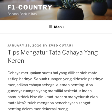
Skip
F1-COUNTRY
to
Bacaan Berkualitas
content
Menu
POSTED
JANUARY 23, 2020
BY
EVED CUTARI
ON
Tips Mengatur Tata Cahaya Yang
Keren
Cahaya merupakan suatu hal yang dilihat oleh mata
setiap harinya. Sebuah ruangan yang didesain pastinya
menjadikan cahaya sebagai elemen penting. Apa
gunanya ruangan yang memiliki arsitektur indah
namun tidak bisa dinikmati secara menyeluruh oleh
mata kita? Itulah mengapa pencahayaan sangat
penting dalam mendekorasi ruang.