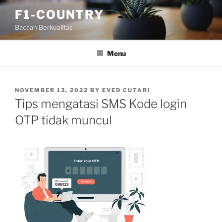
Skip
F1-COUNTRY
to
Bacaan Berkualitas
content
Menu
POSTED
NOVEMBER 13, 2022
BY
EVED CUTARI
ON
Tips mengatasi SMS Kode login
OTP tidak muncul