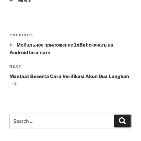
CATEGORIES
NEWS
Post
Previous
PREVIOUS
navigation
Post
Мобильное приложение 1xBet скачать на
Android бесплатн
Next
NEXT
Post
Manfaat Beserta Cara Verifikasi Akun Dua Langkah
Search
Search
for: