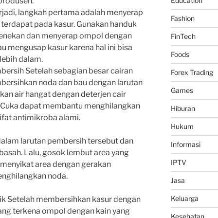
produsen.
Education
rjadi, langkah pertama adalah menyerap
Fashion
 terdapat pada kasur. Gunakan handuk
k menekan dan menyerap ompol dengan
FinTech
 mengusap kasur karena hal ini bisa
Foods
ebih dalam.
ersih Setelah sebagian besar cairan
Forex Trading
mbersihkan noda dan bau dengan larutan
Games
an air hangat dengan deterjen cair
a. Cuka dapat membantu menghilangkan
Hiburan
ifat antimikroba alami.
Hukum
 dalam larutan pembersih tersebut dan
Informasi
u basah. Lalu, gosok lembut area yang
IPTV
 menyikat area dengan gerakan
nghilangkan noda.
Jasa
Keluarga
aik Setelah membersihkan kasur dengan
 yang terkena ompol dengan kain yang
Kesehatan