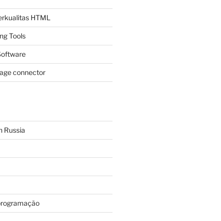
Berkualitas HTML
ing Tools
oftware
page connector
n Russia
programação