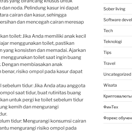
atras yang dirancang khusus untuk
n dan noda. Pelindung kasur ini dapat
Sober living
ra cairan dan kasur, sehingga
Software deve
rsihan dan mencegah cairan meresap
Tech
n toilet: Jika Anda memiliki anak kecil
Teknologi
ajar menggunakan toilet, pastikan
n yang konsisten dan memadai. Ajarkan
Tips
 menggunakan toilet saat ingin buang
Travel
sar. Dengan membiasakan anak
benar, risiko ompol pada kasur dapat
Uncategorized
Wisata
il sebelum tidur: Jika Anda atau anggota
mpol saat tidur, buat rutinitas buang
Криптовалюты
tikan untuk pergi ke toilet sebelum tidur
ung kemih dan mengurangi
ФинТех
dur.
Форекс обуче
elum tidur: Mengurangi konsumsi cairan
ntu mengurangi risiko ompol pada