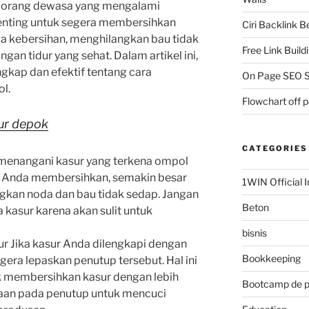
u orang dewasa yang mengalami
Penting untuk segera membersihkan
Ciri Backlink 
a kebersihan, menghilangkan bau tidak
Free Link Build
gan tidur yang sehat. Dalam artikel ini,
gkap dan efektif tentang cara
On Page SEO S
l.
Flowchart off 
sur depok
CATEGORIES
 menangani kasur yang terkena ompol
t Anda membersihkan, semakin besar
1WIN Official I
kan noda dan bau tidak sedap. Jangan
Beton
kasur karena akan sulit untuk
bisnis
r Jika kasur Anda dilengkapi dengan
Bookkeeping
gera lepaskan penutup tersebut. Hal ini
membersihkan kasur dengan lebih
Bootcamp de 
unaan pada penutup untuk mencuci