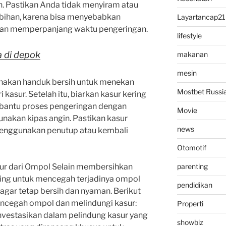
ih. Pastikan Anda tidak menyiram atau
bihan, karena bisa menyebabkan
Layartancap21
dan memperpanjang waktu pengeringan.
lifestyle
a di depok
makanan
mesin
unakan handuk bersih untuk menekan
Mostbet Russi
 kasur. Setelah itu, biarkan kasur kering
bantu proses pengeringan dengan
Movie
akan kipas angin. Pastikan kasur
news
menggunakan penutup atau kembali
Otomotif
ur dari Ompol Selain membersihkan
parenting
ting untuk mencegah terjadinya ompol
pendidikan
agar tetap bersih dan nyaman. Berikut
encegah ompol dan melindungi kasur:
Properti
nvestasikan dalam pelindung kasur yang
showbiz