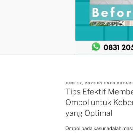
POSTED
JUNE 17, 2023
BY
EVED CUTAR
ON
Tips Efektif Membe
Ompol untuk Kebe
yang Optimal
Ompol pada kasur adalah masa