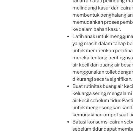
tahan air atau pelindung m
melindungi kasur dari caira
membentuk penghalang anta
memudahkan proses pembe
ke dalam bahan kasur.
Latih anak untuk menggunaka
yang masih dalam tahap bel
untuk memberikan pelatiha
mereka tentang pentingnya
air kecil dan buang air be
menggunakan toilet dengan 
dikurangi secara signifikan.
Buat rutinitas buang air kec
keluarga sering mengalami o
air kecil sebelum tidur. Pas
untuk mengosongkan kand
kemungkinan ompol saat ti
Batasi konsumsi cairan seb
sebelum tidur dapat memba