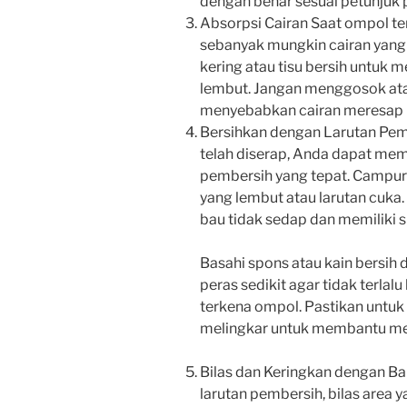
dengan benar sesuai petunjuk 
Absorpsi Cairan Saat ompol te
sebanyak mungkin cairan yang
kering atau tisu bersih untu
lembut. Jangan menggosok atau
menyebabkan cairan meresap l
Bersihkan dengan Larutan Pemb
telah diserap, Anda dapat me
pembersih yang tepat. Campurk
yang lembut atau larutan cuk
bau tidak sedap dan memiliki s
Basahi spons atau kain bersih
peras sedikit agar tidak terlal
terkena ompol. Pastikan untuk
melingkar untuk membantu me
Bilas dan Keringkan dengan B
larutan pembersih, bilas area