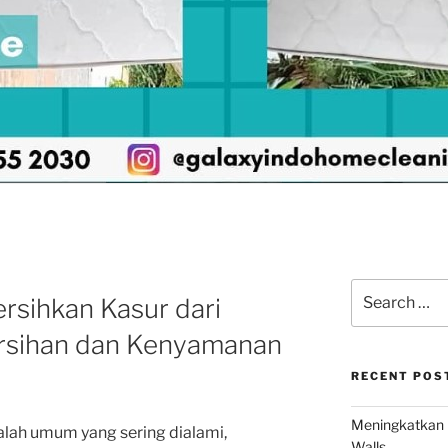
I
Search
rsihkan Kasur dari
for:
rsihan dan Kenyamanan
RECENT POS
Meningkatkan 
lah umum yang sering dialami,
Walls