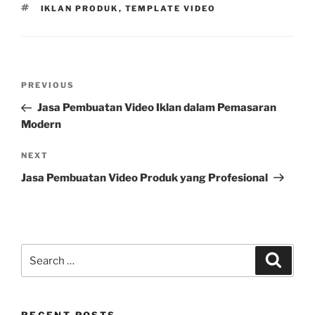
TAGS
IKLAN PRODUK
,
TEMPLATE VIDEO
Post
Previous
PREVIOUS
navigation
Post
Jasa Pembuatan Video Iklan dalam Pemasaran
Modern
Next
NEXT
Post
Jasa Pembuatan Video Produk yang Profesional
Search
Search
for: