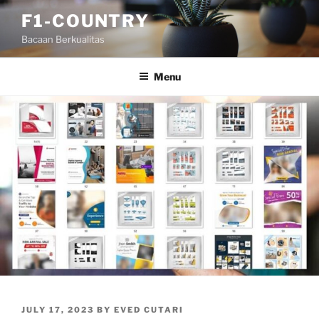
Skip
F1-COUNTRY
to
Bacaan Berkualitas
content
Menu
POSTED
JULY 17, 2023
BY
EVED CUTARI