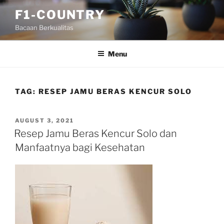
Skip
F1-COUNTRY
to
Bacaan Berkualitas
content
Menu
TAG:
RESEP JAMU BERAS KENCUR SOLO
POSTED
AUGUST 3, 2021
ON
Resep Jamu Beras Kencur Solo dan
Manfaatnya bagi Kesehatan