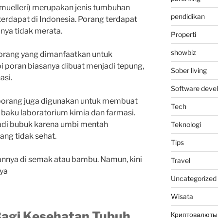
muelleri) merupakan jenis tumbuhan
pendidikan
terdapat di Indonesia. Porang terdapat
inya tidak merata.
Properti
showbiz
porang yang dimanfaatkan untuk
 poran biasanya dibuat menjadi tepung,
Sober living
asi.
Software deve
 porang juga digunakan untuk membuat
Tech
 baku laboratorium kimia dan farmasi.
jadi bubuk karena umbi mentah
Teknologi
ng tidak sehat.
Tips
nya di semak atau bambu. Namun, kini
Travel
ya
Uncategorized
Wisata
agi Kesehatan Tubuh
Криптовалюты