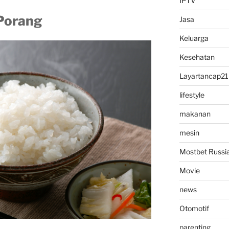
IPTV
Porang
Jasa
Keluarga
Kesehatan
Layartancap21
lifestyle
makanan
mesin
Mostbet Russi
Movie
news
Otomotif
parenting