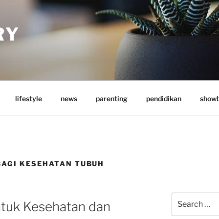
RY
lifestyle
news
parenting
pendidikan
showb
AGI KESEHATAN TUBUH
Search
tuk Kesehatan dan
for: