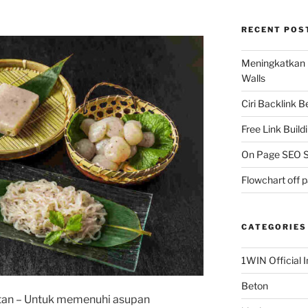
RECENT POS
Meningkatkan 
Walls
Ciri Backlink 
Free Link Build
On Page SEO S
Flowchart off 
CATEGORIES
1WIN Official I
Beton
tan
– Untuk memenuhi asupan