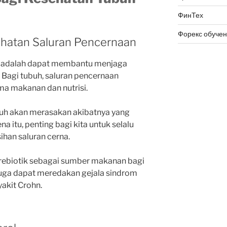
ФинТех
Форекс обуче
ehatan Saluran Pencernaan
 adalah dapat membantu menjaga
 Bagi tubuh, saluran pencernaan
a makanan dan nutrisi.
buh akan merasakan akibatnya yang
a itu, penting bagi kita untuk selalu
han saluran cerna.
prebiotik sebagai sumber makanan bagi
i juga dapat meredakan gejala sindrom
yakit Crohn.