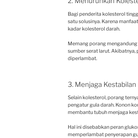
2. Menurunkan Koleste
Bagi penderita kolesterol ting
satu solusinya. Karena manfaa
kadar kolesterol darah.
Memang porang mengandung g
sumber serat larut. Akibatnya,
diperlambat.
3. Menjaga Kestabilan
Selain kolesterol, porang tern
pengatur gula darah. Konon ko
membantu tubuh menjaga kesta
Hal ini disebabkan peran glu
memperlambat penyerapan gula