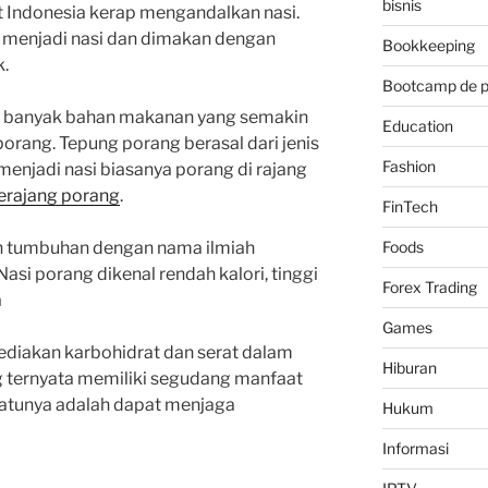
bisnis
t Indonesia kerap mengandalkan nasi.
t menjadi nasi dan dimakan dengan
Bookkeeping
k.
Bootcamp de 
ni banyak bahan makanan yang semakin
Education
porang. Tepung porang berasal dari jenis
Fashion
enjadi nasi biasanya porang di rajang
erajang porang
.
FinTech
Foods
 tumbuhan dengan nama ilmiah
si porang dikenal rendah kalori, tinggi
Forex Trading
a
Games
ediakan karbohidrat dan serat dalam
Hiburan
g ternyata memiliki segudang manfaat
satunya adalah dapat menjaga
Hukum
Informasi