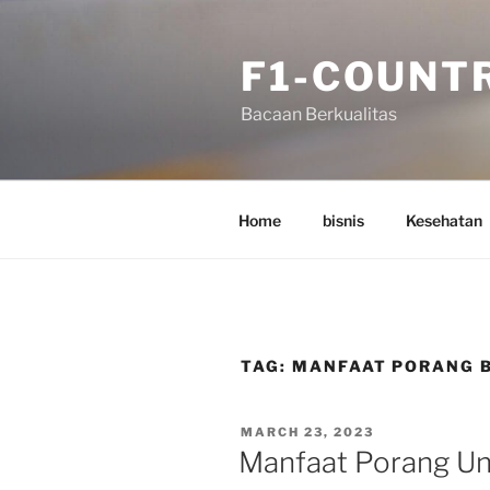
Skip
to
F1-COUNT
content
Bacaan Berkualitas
Home
bisnis
Kesehatan
TAG:
MANFAAT PORANG B
POSTED
MARCH 23, 2023
ON
Manfaat Porang Un