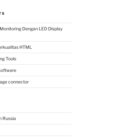
TS
Monitoring Dengan LED Display
Berkualitas HTML
ing Tools
oftware
page connector
n Russia